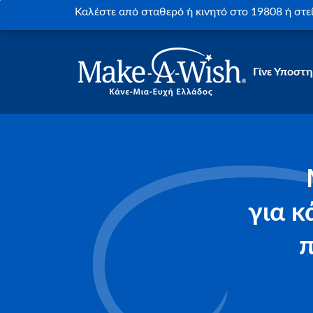
Καλέστε από σταθερό ή κινητό στο 19808 ή στ
Γίνε Υποστη
για κ
π