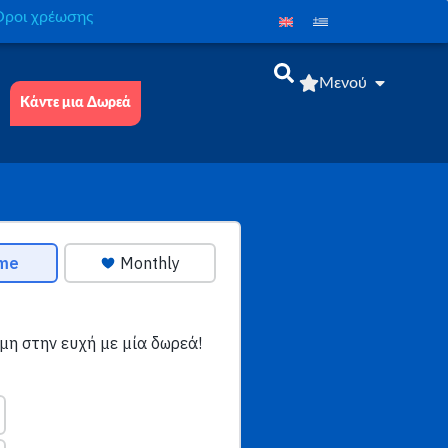
́ροι χρέωσης
Μενού
Κάντε μια Δωρεά