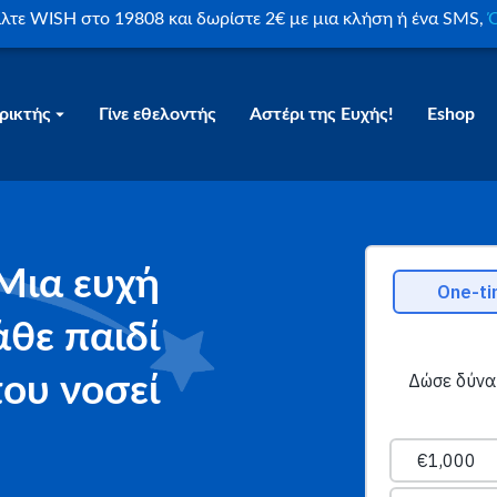
είλτε WISH στο 19808 και δωρίστε 2€ με μια κλήση ή ένα SMS,
Ο
ρικτής
Γίνε εθελοντής
Αστέρι της Ευχής!
Eshop
Μια ευχή
άθε παιδί
ου νοσεί