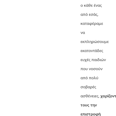
ο κάθε ένας
από εσάς,
καταφέραμε
να
εκπληρώσουμε
εκατοντάδες
ευχές παιδιών
που νοσούν
από πολύ
σοβαρές
ασθένειες,
χαρίζον
τους την
επιστροφή