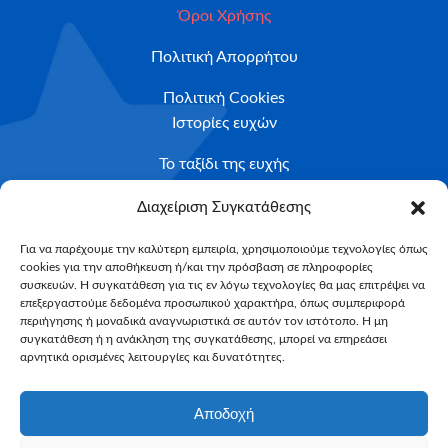
Όροι Χρήσης
Πολιτική Απορρήτου
Πολιτική Cookies
Ιστορίες ευχών
Το ταξίδι της ευχής
Κριτήρια Καταλληλότητας
Διαχείριση Συγκατάθεσης
Υποβολή Αιτήματος
Για να παρέχουμε την καλύτερη εμπειρία, χρησιμοποιούμε τεχνολογίες όπως
cookies για την αποθήκευση ή/και την πρόσβαση σε πληροφορίες
NEWSLETTER
συσκευών. Η συγκατάθεση για τις εν λόγω τεχνολογίες θα μας επιτρέψει να
Email*
επεξεργαστούμε δεδομένα προσωπικού χαρακτήρα, όπως συμπεριφορά
περιήγησης ή μοναδικά αναγνωριστικά σε αυτόν τον ιστότοπο. Η μη
συγκατάθεση ή η ανάκληση της συγκατάθεσης, μπορεί να επηρεάσει
αρνητικά ορισμένες λειτουργίες και δυνατότητες.
Αποδοχή