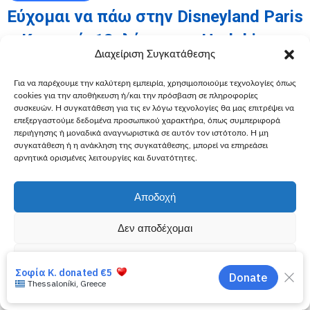
Εύχομαι να πάω στην Disneyland Paris
– Κυριακή, 13, λέμφωμα Hodgkin
Διαχείριση Συγκατάθεσης
Η Κυριακή έζησε στιγμές που θα θυμάται για πάντα στην
παραμυθένια Disneyland Paris, όπου συνάντησε τους
Για να παρέχουμε την καλύτερη εμπειρία, χρησιμοποιούμε τεχνολογίες όπως
αγαπημένους της ήρωες και απόλαυσε τα παιχνίδια. Ένα
cookies για την αποθήκευση ή/και την πρόσβαση σε πληροφορίες
συσκευών. Η συγκατάθεση για τις εν λόγω τεχνολογίες θα μας επιτρέψει να
ταξίδι γεμάτο χαμόγελα, συγκίνηση και πολύτιμες
επεξεργαστούμε δεδομένα προσωπικού χαρακτήρα, όπως συμπεριφορά
αναμνήσεις που θα τη συνοδεύουν για μια ζωή
περιήγησης ή μοναδικά αναγνωριστικά σε αυτόν τον ιστότοπο. Η μη
Περισσότερα
συγκατάθεση ή η ανάκληση της συγκατάθεσης, μπορεί να επηρεάσει
αρνητικά ορισμένες λειτουργίες και δυνατότητες.
Αποδοχή
Δεν αποδέχομαι
Προβολή προτιμήσεων
Πολιτική Cookies
Πολιτική Απορρήτου