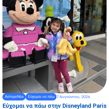
7 Αυγούστου, 2026
ΑστεροΝέα
Εύχομαι να πάω
Εύχομαι να πάω στην Disneyland Paris