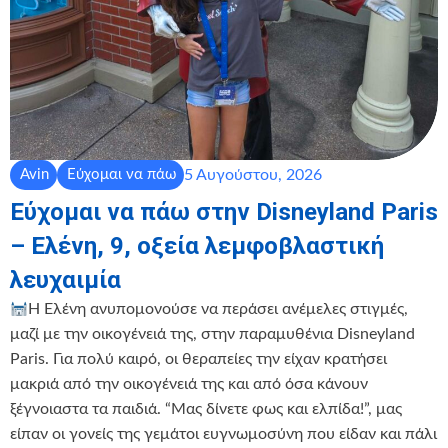
5 Αυγούστου, 2026
Avin
Εύχομαι να πάω
Εύχομαι να πάω στην Disneyland Paris
– Ελένη, 9, οξεία λεμφοβλαστική
λευχαιμία
Η Ελένη ανυπομονούσε να περάσει ανέμελες στιγμές,
μαζί με την οικογένειά της, στην παραμυθένια Disneyland
Paris. Για πολύ καιρό, οι θεραπείες την είχαν κρατήσει
μακριά από την οικογένειά της και από όσα κάνουν
ξέγνοιαστα τα παιδιά. “Μας δίνετε φως και ελπίδα!”, μας
είπαν οι γονείς της γεμάτοι ευγνωμοσύνη που είδαν και πάλι