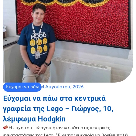
4 Αυγούστου, 2026
Εύχομαι να πάω
Εύχομαι να πάω στα κεντρικά
γραφεία της Lego – Γιώργος, 10,
λέμφωμα Hodgkin
Η ευχή του Γιώργου ήταν να πάει στις κεντρικές
εγκαταστάσεις της Lego. “Είχε την ευκαιρία να βρεθεί πολύ