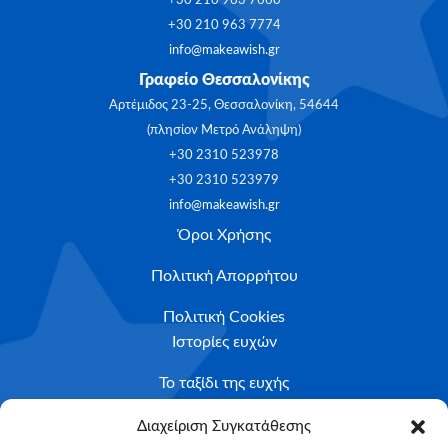
+30 210 963 7660
+30 210 963 7774
info@makeawish.gr
Γραφείο Θεσσαλονίκης
Αρτέμιδος 23-25, Θεσσαλονίκη, 54644
(πλησίον Μετρό Ανάληψη)
+30 2310 523978
+30 2310 523979
info@makeawish.gr
Όροι Χρήσης
Πολιτική Απορρήτου
Πολιτική Cookies
Ιστορίες ευχών
Το ταξίδι της ευχής
Κριτήρια Καταλληλότητας
Διαχείριση Συγκατάθεσης