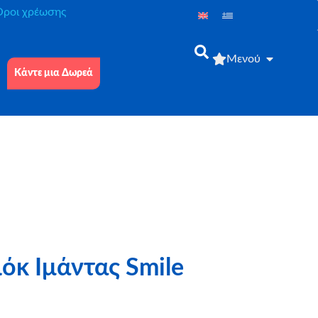
́ροι χρέωσης
Μενού
Κάντε μια Δωρεά
κ Ιμάντας Smile