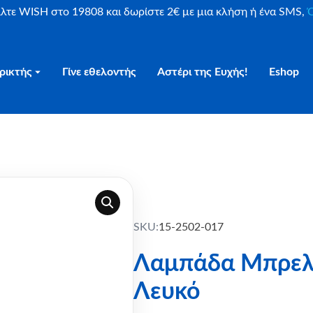
είλτε WISH στο 19808 και δωρίστε 2€ με μια κλήση ή ένα SMS,
Ο
ρικτής
Γίνε εθελοντής
Αστέρι της Ευχής!
Eshop
 Λευκό
SKU:
15-2502-017
Λαμπάδα Μπρελό
Λευκό