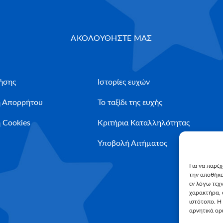
ΑΚΟΛΟΥΘΗΣΤΕ ΜΑΣ
ήσης
Ιστορίες ευχών
ή Απορρήτου
Το ταξίδι της ευχής
 Cookies
Κριτήρια Καταλληλότητας
Υποβολή Αιτήματος
Για να παρέ
την αποθήκε
εν λόγω τεχ
χαρακτήρα, 
ιστότοπο. Η
αρνητικά ορι