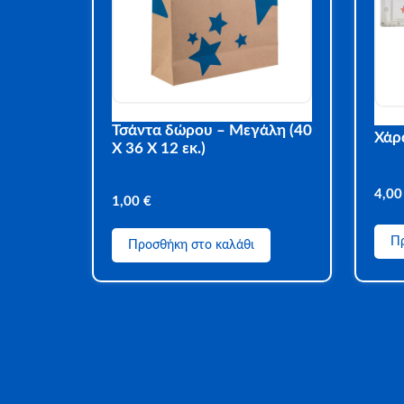
Τσάντα δώρου – Μεγάλη (40
Χάρ
Χ 36 Χ 12 εκ.)
4,0
1,00
€
Πρ
Προσθήκη στο καλάθι