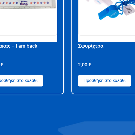
ακας – I am back
Σφυρίχτρα
0
€
2,00
€
οσθήκη στο καλάθι
Προσθήκη στο καλάθι