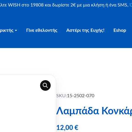
είλτε WISH στο 19808 και δωρίστε 2€ με μια κλήση ή ένα SMS,
Ο
ρικτής
Γίνε εθελοντής
Αστέρι της Ευχής!
Eshop
SKU:
15-2502-070
Λαμπάδα Κονκάρ
12,00
€