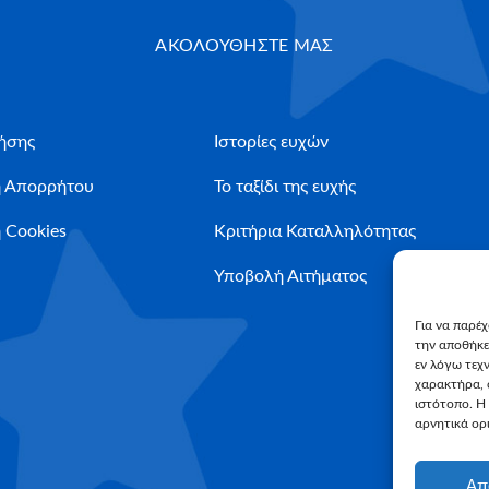
ΑΚΟΛΟΥΘΗΣΤΕ ΜΑΣ
ήσης
Ιστορίες ευχών
ή Απορρήτου
Το ταξίδι της ευχής
 Cookies
Κριτήρια Καταλληλότητας
Υποβολή Αιτήματος
Για να παρέ
την αποθήκε
εν λόγω τεχ
χαρακτήρα, 
ιστότοπο. Η
αρνητικά ορι
Απ