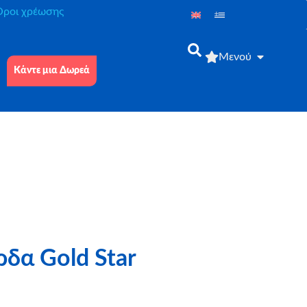
́ροι χρέωσης
Μενού
Κάντε μια Δωρεά
δα Gold Star