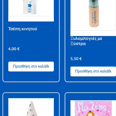
Τσέπη κινητού
Ξυλομπογιές με
Ξύστρα
4,00
€
5,50
€
Προσθήκη στο καλάθι
Προσθήκη στο καλάθι