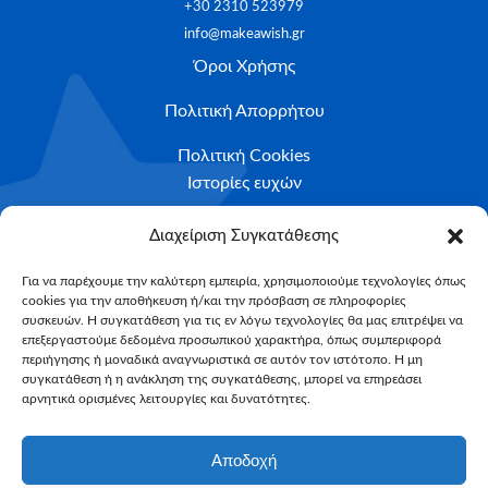
+30 2310 523979
info@makeawish.gr
Όροι Χρήσης
Πολιτική Απορρήτου
Πολιτική Cookies
Ιστορίες ευχών
Το ταξίδι της ευχής
Διαχείριση Συγκατάθεσης
Κριτήρια Καταλληλότητας
Για να παρέχουμε την καλύτερη εμπειρία, χρησιμοποιούμε τεχνολογίες όπως
cookies για την αποθήκευση ή/και την πρόσβαση σε πληροφορίες
Υποβολή Αιτήματος
συσκευών. Η συγκατάθεση για τις εν λόγω τεχνολογίες θα μας επιτρέψει να
επεξεργαστούμε δεδομένα προσωπικού χαρακτήρα, όπως συμπεριφορά
NEWSLETTER
περιήγησης ή μοναδικά αναγνωριστικά σε αυτόν τον ιστότοπο. Η μη
Email*
συγκατάθεση ή η ανάκληση της συγκατάθεσης, μπορεί να επηρεάσει
αρνητικά ορισμένες λειτουργίες και δυνατότητες.
Αποδοχή