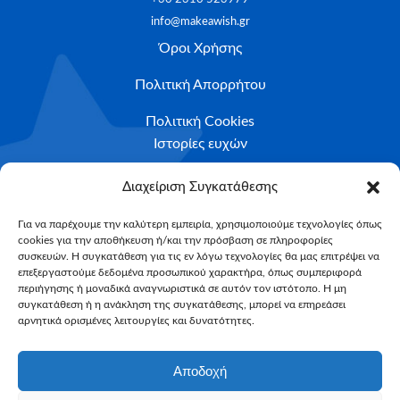
info@makeawish.gr
Όροι Χρήσης
Πολιτική Απορρήτου
Πολιτική Cookies
Ιστορίες ευχών
Το ταξίδι της ευχής
Διαχείριση Συγκατάθεσης
Κριτήρια Καταλληλότητας
Για να παρέχουμε την καλύτερη εμπειρία, χρησιμοποιούμε τεχνολογίες όπως
cookies για την αποθήκευση ή/και την πρόσβαση σε πληροφορίες
Υποβολή Αιτήματος
συσκευών. Η συγκατάθεση για τις εν λόγω τεχνολογίες θα μας επιτρέψει να
επεξεργαστούμε δεδομένα προσωπικού χαρακτήρα, όπως συμπεριφορά
NEWSLETTER
περιήγησης ή μοναδικά αναγνωριστικά σε αυτόν τον ιστότοπο. Η μη
Email*
συγκατάθεση ή η ανάκληση της συγκατάθεσης, μπορεί να επηρεάσει
αρνητικά ορισμένες λειτουργίες και δυνατότητες.
Αποδοχή