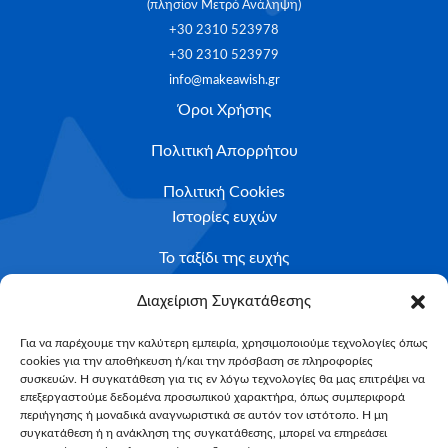
(πλησίον Μετρό Ανάληψη)
+30 2310 523978
+30 2310 523979
info@makeawish.gr
Όροι Χρήσης
Πολιτική Απορρήτου
Πολιτική Cookies
Ιστορίες ευχών
Το ταξίδι της ευχής
Κριτήρια Καταλληλότητας
Διαχείριση Συγκατάθεσης
Υποβολή Αιτήματος
Για να παρέχουμε την καλύτερη εμπειρία, χρησιμοποιούμε τεχνολογίες όπως
cookies για την αποθήκευση ή/και την πρόσβαση σε πληροφορίες
NEWSLETTER
συσκευών. Η συγκατάθεση για τις εν λόγω τεχνολογίες θα μας επιτρέψει να
Email*
επεξεργαστούμε δεδομένα προσωπικού χαρακτήρα, όπως συμπεριφορά
περιήγησης ή μοναδικά αναγνωριστικά σε αυτόν τον ιστότοπο. Η μη
συγκατάθεση ή η ανάκληση της συγκατάθεσης, μπορεί να επηρεάσει