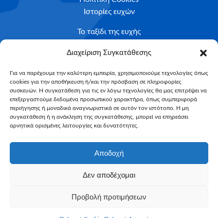
Ιστορίες ευχών
Το ταξίδι της ευχής
Κριτήρια Καταλληλότητας
Διαχείριση Συγκατάθεσης
Υποβολή Αιτήματος
Για να παρέχουμε την καλύτερη εμπειρία, χρησιμοποιούμε τεχνολογίες όπως
cookies για την αποθήκευση ή/και την πρόσβαση σε πληροφορίες
NEWSLETTER
συσκευών. Η συγκατάθεση για τις εν λόγω τεχνολογίες θα μας επιτρέψει να
Email*
επεξεργαστούμε δεδομένα προσωπικού χαρακτήρα, όπως συμπεριφορά
περιήγησης ή μοναδικά αναγνωριστικά σε αυτόν τον ιστότοπο. Η μη
συγκατάθεση ή η ανάκληση της συγκατάθεσης, μπορεί να επηρεάσει
αρνητικά ορισμένες λειτουργίες και δυνατότητες.
Αποδοχή
Δεν αποδέχομαι
Make-A-Wish Greece © 2025
Προβολή προτιμήσεων
All Rights Reserved
Web Magic by
Toulange