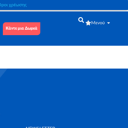
́ροι χρέωσης
Μενού
Κάντε μια Δωρεά
m velit vitae fermentum.