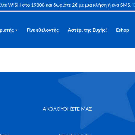
είλτε WISH στο 19808 και δωρίστε 2€ με μια κλήση ή ένα SMS,
Ο
ρικτής
Γίνε εθελοντής
Αστέρι της Ευχής!
Eshop
rutrum lorem ipsum eu condimentum libero orci dapibus dignissi
ΑΚΟΛΟΥΘΗΣΤΕ ΜΑΣ