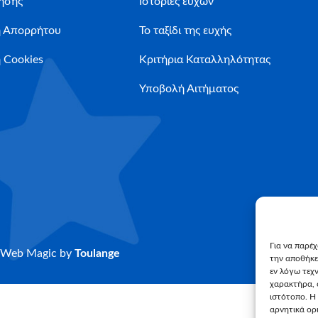
ήσης
Ιστορίες ευχών
ή Απορρήτου
Το ταξίδι της ευχής
 Cookies
Κριτήρια Καταλληλότητας
Υποβολή Αιτήματος
Για να παρέ
Web Magic by
Toulange
την αποθήκε
εν λόγω τεχ
χαρακτήρα, 
ιστότοπο. Η
αρνητικά ορι