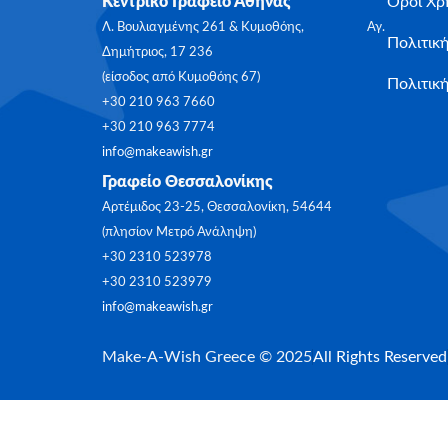
Κεντρικό Γραφείο Αθήνας
Όροι Χρ
Λ. Βουλιαγμένης 261 & Κυμοθόης, Αγ.
Πολιτικ
Δημήτριος, 17 236
(είσοδος από Κυμοθόης 67)
Πολιτική
+30 210 963 7660
+30 210 963 7774
info@makeawish.gr
Γραφείο Θεσσαλονίκης
Αρτέμιδος 23-25, Θεσσαλονίκη, 54644
(πλησίον Μετρό Ανάληψη)
+30 2310 523978
+30 2310 523979
info@makeawish.gr
Make-A-Wish Greece © 2025
All Rights Reserved