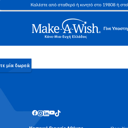
Καλέστε από σταθερό ή κινητό στο 19808 ή στ
Γίνε Υποστη
Nullam tincidunt – dignissim augue, eu condimentum 