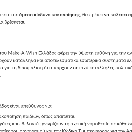
σκεται σε
άμεσο κίνδυνο κακοποίησης
, θα πρέπει
να καλέσει 
α βρίσκεται.
του Make-A-Wish Ελλάδος φέρει την ύψιστη ευθύνη για την α
πάρχουν κατάλληλα και αποτελεσματικά εσωτερικά συστήματα ελ
ο για τη διασφάλιση ότι υπάρχουν σε ισχύ κατάλληλες πολιτικέ
.
ος είναι υπεύθυνος για:
ακοποίηση παιδιών, όπως απαιτείται.
ργάτες και εθελοντές γνωρίζουν τη σχετική νομοθεσία σε κάθε δ
ικασίες του οργανισμού και τον Κώδικα Συμπεριφοράς για την Α