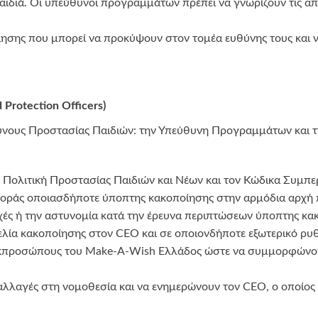
ιδιά. Οι υπεύθυνοι προγραμμάτων πρέπει να γνωρίζουν τις απα
.
ίησης που μπορεί να προκύψουν στον τομέα ευθύνης τους και να
Protection Officers)
ύνους Προστασίας Παιδιών: την Υπεύθυνη Προγραμμάτων και τη
Πολιτική Προστασίας Παιδιών και Νέων και τον Κώδικα Συμπε
ράς οποιασδήποτε ύποπτης κακοποίησης στην αρμόδια αρχή π
χές ή την αστυνομία κατά την έρευνα περιπτώσεων ύποπτης κα
λία κακοποίησης στον CEO και σε οποιονδήποτε εξωτερικό ρυθ
προσώπους του Make-A-Wish Ελλάδος ώστε να συμμορφώνονται 
λλαγές στη νομοθεσία και να ενημερώνουν τον CEO, ο οποίος μ