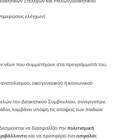
οικητικών Στελεχών και Μελών Διοικητικού
ενημερώσεις ελέγχων)
των νέων που συμμετέχουν στα προγράμματά του,
σανατολισμού, οικογενειακού ή κοινωνικού
ελών του Διοικητικού Συμβουλίου, συνεργατών,
δος λαμβάνει υπόψη τις απόψεις των παιδιών
 Δεσμεύεται να διασφαλίζει την
πολιτισμική
εριβάλλοντα
και να προσφέρει ένα
ασφαλές