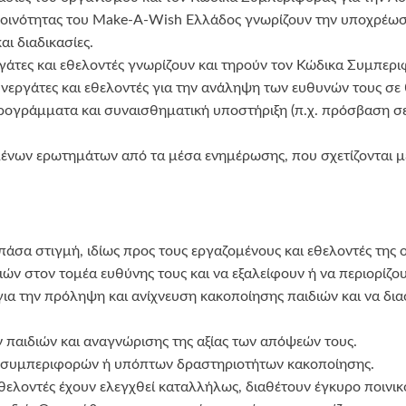
ης κοινότητας του Make-A-Wish Ελλάδος γνωρίζουν την υποχρέω
ι διαδικασίες.
ργάτες και εθελοντές γνωρίζουν και τηρούν τον Κώδικα Συμπερ
νεργάτες και εθελοντές για την ανάληψη των ευθυνών τους σε
ρογράμματα και συναισθηματική υποστήριξη (π.χ. πρόσβαση σε
ένων ερωτημάτων από τα μέσα ενημέρωσης, που σχετίζονται με
άσα στιγμή, ιδίως προς τους εργαζομένους και εθελοντές της 
ών στον τομέα ευθύνης τους και να εξαλείφουν ή να περιορίζο
για την πρόληψη και ανίχνευση κακοποίησης παιδιών και να δι
 παιδιών και αναγνώρισης της αξίας των απόψεών τους.
 συμπεριφορών ή υπόπτων δραστηριοτήτων κακοποίησης.
 εθελοντές έχουν ελεγχθεί καταλλήλως, διαθέτουν έγκυρο ποινι