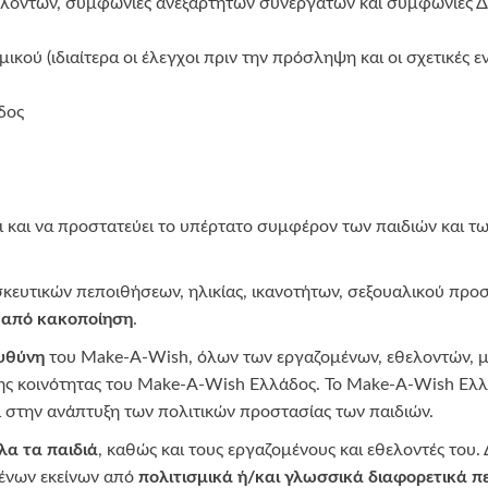
ελοντών, συμφωνίες ανεξάρτητων συνεργατών και συμφωνίες Δι
ού (ιδιαίτερα οι έλεγχοι πριν την πρόσληψη και οι σχετικές 
δος
 και να προστατεύει το υπέρτατο συμφέρον των παιδιών και 
κευτικών πεποιθήσεων, ηλικίας, ικανοτήτων, σεξουαλικού προ
 από κακοποίηση
.
υθύνη
του Make-A-Wish, όλων των εργαζομένων, εθελοντών, μ
ς κοινότητας του Make-A-Wish Ελλάδος. Το Make-A-Wish Ελλά
ι στην ανάπτυξη των πολιτικών προστασίας των παιδιών.
όλα τα παιδιά
, καθώς και τους εργαζομένους και εθελοντές του.
ένων εκείνων από
πολιτισμικά ή/και γλωσσικά διαφορετικά π