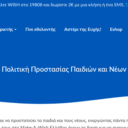
είλτε WISH στο 19808 και δωρίστε 2€ με μια κλήση ή ένα SMS,
Ο
ρικτής
Γίνε εθελοντής
Αστέρι της Ευχής!
Eshop
Πολιτική Προστασίας Παιδιών και Νέων
να προστατεύει τα παιδιά και τους νέους, ενεργώντας πάντα 
ιές τους στο Make-A-Wish Ελλάδος έχουν το δικαίωμα να αναγνω