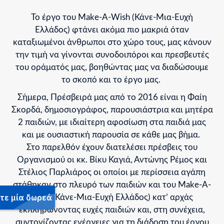
Το έργο του
Make
-A-
Wish
(Κάνε-Μια-Ευχή
Ελλάδος)
φτάνει ακόμα πιο μακριά
όταν
καταξιωμένοι άνθρωποι στο χώρο τους, μας κάνουν
την τιμή να
γίνονται συνοδοιπόροι και
πρεσβευτές
του
οράματός μας
, βοηθώντας μας να διαδώσουμε
το σκοπό
και το έργο μας.
Σήμερα
,
Πρέσβειρά μας
από το 2016
είναι η Φαίη
Σκορδά
,
δημοσιογράφος,
παρουσιάστρια και μητέρα
2 παιδιών
,
με ιδιαίτερη
αφοσίωση στα παιδιά μας
και
με
ουσιαστική
παρουσία σε κάθε μας βήμα.
Στο παρελθόν έχουν διατελέσει πρέσβεις του
Οργανισμού οι κκ. Βίκυ Καγιά, Αντώνης Ρέμος και
Στέλιος Παρλιάρος οι οποίοι με περίσσεια αγάπη
στάθηκαν στο πλευρό των παιδιών και του Make-A-
Wish (Κάνε-Μια-Ευχή Ελλάδος) κατ’ αρχάς
εκπληρώνοντας ευχές παιδιών και, στη συνέχεια,
συντονίζοντας ενέργειες για τη διάδοση του έργου