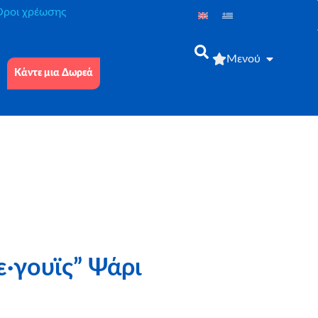
́ροι χρέωσης
Μενού
Κάντε μια Δωρεά
·γουϊς” Ψάρι