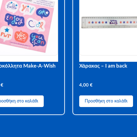
οκόλλητα Make-A-Wish
Χάρακας – I am back
0
€
4,00
€
οσθήκη στο καλάθι
Προσθήκη στο καλάθι