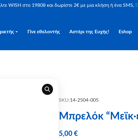
είλτε WISH στο 19808 και δωρίστε 2€ με μια κλήση ή ένα SMS,
Ο
ρικτής
Γίνε εθελοντής
Αστέρι της Ευχής!
Eshop
SKU:
14-2504-005
Μπρελόκ “Μεϊκ·ε
5,00
€