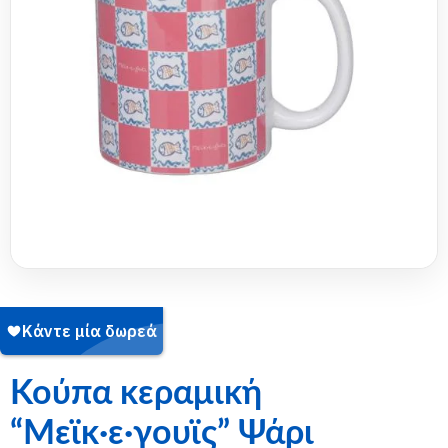
SKU:
14-2503-001
Κούπα κεραμική
“Μεϊκ·ε·γουϊς” Ψάρι