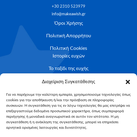
+30 2310 523979
info@makeawish.gr
Όροι Χρήσης
Πολιτική Απορρήτου
Πολιτική Cookies
Ιστορίες ευχών
Το ταξίδι της ευχής
Κριτήρια Καταλληλότητας
Διαχείριση Συγκατάθεσης
Υποβολή Αιτήματος
Για να παρέχουμε την καλύτερη εμπειρία, χρησιμοποιούμε τεχνολογίες όπως
cookies για την αποθήκευση ή/και την πρόσβαση σε πληροφορίες
NEWSLETTER
συσκευών. Η συγκατάθεση για τις εν λόγω τεχνολογίες θα μας επιτρέψει να
Email*
επεξεργαστούμε δεδομένα προσωπικού χαρακτήρα, όπως συμπεριφορά
περιήγησης ή μοναδικά αναγνωριστικά σε αυτόν τον ιστότοπο. Η μη
συγκατάθεση ή η ανάκληση της συγκατάθεσης, μπορεί να επηρεάσει
αρνητικά ορισμένες λειτουργίες και δυνατότητες.