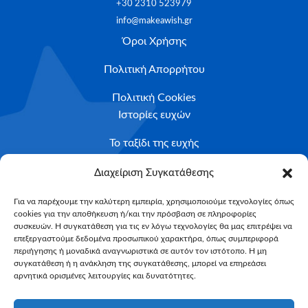
+30 2310 523979
info@makeawish.gr
Όροι Χρήσης
Πολιτική Απορρήτου
Πολιτική Cookies
Ιστορίες ευχών
Το ταξίδι της ευχής
Κριτήρια Καταλληλότητας
Διαχείριση Συγκατάθεσης
Υποβολή Αιτήματος
Για να παρέχουμε την καλύτερη εμπειρία, χρησιμοποιούμε τεχνολογίες όπως
cookies για την αποθήκευση ή/και την πρόσβαση σε πληροφορίες
NEWSLETTER
συσκευών. Η συγκατάθεση για τις εν λόγω τεχνολογίες θα μας επιτρέψει να
Email*
επεξεργαστούμε δεδομένα προσωπικού χαρακτήρα, όπως συμπεριφορά
περιήγησης ή μοναδικά αναγνωριστικά σε αυτόν τον ιστότοπο. Η μη
συγκατάθεση ή η ανάκληση της συγκατάθεσης, μπορεί να επηρεάσει
αρνητικά ορισμένες λειτουργίες και δυνατότητες.