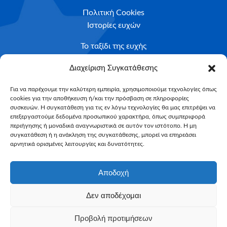
Πολιτική Cookies
Ιστορίες ευχών
Το ταξίδι της ευχής
Κριτήρια Καταλληλότητας
Διαχείριση Συγκατάθεσης
Υποβολή Αιτήματος
Για να παρέχουμε την καλύτερη εμπειρία, χρησιμοποιούμε τεχνολογίες όπως
cookies για την αποθήκευση ή/και την πρόσβαση σε πληροφορίες
NEWSLETTER
συσκευών. Η συγκατάθεση για τις εν λόγω τεχνολογίες θα μας επιτρέψει να
Email*
επεξεργαστούμε δεδομένα προσωπικού χαρακτήρα, όπως συμπεριφορά
περιήγησης ή μοναδικά αναγνωριστικά σε αυτόν τον ιστότοπο. Η μη
συγκατάθεση ή η ανάκληση της συγκατάθεσης, μπορεί να επηρεάσει
αρνητικά ορισμένες λειτουργίες και δυνατότητες.
Αποδοχή
Δεν αποδέχομαι
Make-A-Wish Greece © 2025
Προβολή προτιμήσεων
All Rights Reserved