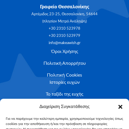
Γραφείο Θεσσαλονίκης
Αρτέμιδος 23-25, Θεσσαλονίκη, 54644
(πλησίον Μετρό Ανάληψη)
+30 2310 523978
+30 2310 523979
info@makeawish.gr
Όροι Χρήσης
Πολιτική Απορρήτου
Πολιτική Cookies
Ιστορίες ευχών
Το ταξίδι της ευχής
Κριτήρια Καταλληλότητας
Διαχείριση Συγκατάθεσης
Υποβολή Αιτήματος
Για να παρέχουμε την καλύτερη εμπειρία, χρησιμοποιούμε τεχνολογίες όπως
cookies για την αποθήκευση ή/και την πρόσβαση σε πληροφορίες
NEWSLETTER