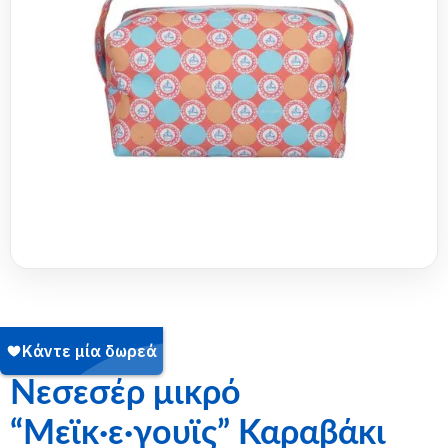
SKU:
14-2503-007
Νεσεσέρ μικρό
“Μεϊκ·ε·γουϊς” Καραβάκι