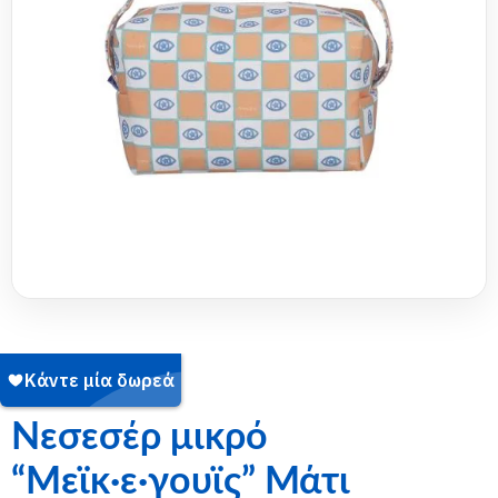
SKU:
14-2503-006
Νεσεσέρ μικρό
“Μεϊκ·ε·γουϊς” Μάτι