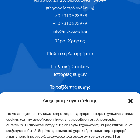
Αρτέμιδος 23-25, Θεσσαλονίκη, 54644
(πλησίον Μετρό Ανάληψη)
+30 2310 523978
+30 2310 523979
info@makeawish.gr
Όροι Χρήσης
Πολιτική Απορρήτου
Πολιτική Cookies
Ιστορίες ευχών
Το ταξίδι της ευχής
Κριτήρια Καταλληλότητας
Διαχείριση Συγκατάθεσης
Υποβολή Αιτήματος
Για να παρέχουμε την καλύτερη εμπειρία, χρησιμοποιούμε τεχνολογίες όπως
cookies για την αποθήκευση ή/και την πρόσβαση σε πληροφορίες
NEWSLETTER
συσκευών. Η συγκατάθεση για τις εν λόγω τεχνολογίες θα μας επιτρέψει να
Email*
επεξεργαστούμε δεδομένα προσωπικού χαρακτήρα, όπως συμπεριφορά
περιήγησης ή μοναδικά αναγνωριστικά σε αυτόν τον ιστότοπο. Η μη