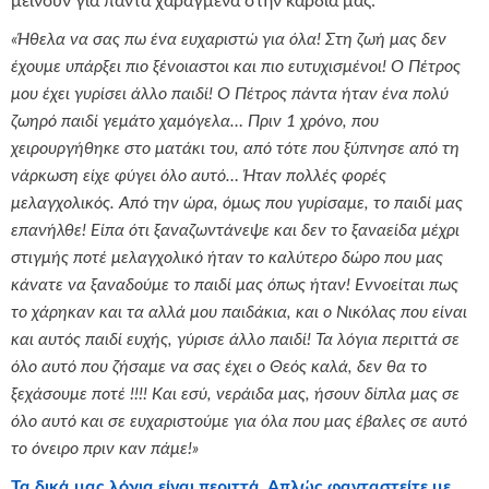
μείνουν για πάντα χαραγμένα στην καρδιά μας:
«Ήθελα να σας πω ένα ευχαριστώ για όλα! Στη ζωή μας δεν
έχουμε υπάρξει πιο ξένοιαστοι και πιο ευτυχισμένοι! Ο Πέτρος
μου έχει γυρίσει άλλο παιδί! Ο Πέτρος πάντα ήταν ένα πολύ
ζωηρό παιδί γεμάτο χαμόγελα… Πριν 1 χρόνο, που
χειρουργήθηκε στο ματάκι του, από τότε που ξύπνησε από τη
νάρκωση είχε φύγει όλο αυτό… Ήταν πολλές φορές
μελαγχολικός. Από την ώρα, όμως που γυρίσαμε, το παιδί μας
επανήλθε! Είπα ότι ξαναζωντάνεψε και δεν το ξαναείδα μέχρι
στιγμής ποτέ μελαγχολικό ήταν το καλύτερο δώρο που μας
κάνατε να ξαναδούμε το παιδί μας όπως ήταν! Εννοείται πως
το χάρηκαν και τα αλλά μου παιδάκια, και ο Νικόλας που είναι
και αυτός παιδί ευχής, γύρισε άλλο παιδί! Τα λόγια περιττά σε
όλο αυτό που ζήσαμε να σας έχει ο Θεός καλά, δεν θα το
ξεχάσουμε ποτέ !!!! Και εσύ, νεράιδα μας, ήσουν δίπλα μας σε
όλο αυτό και σε ευχαριστούμε για όλα που μας έβαλες σε αυτό
το όνειρο πριν καν πάμε!»
Τα δικά μας λόγια είναι περιττά. Απλώς φανταστείτε με