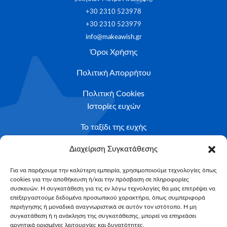
+30 2310 523978
+30 2310 523979
info@makeawish.gr
Όροι Χρήσης
Πολιτική Απορρήτου
Πολιτική Cookies
Ιστορίες ευχών
Το ταξίδι της ευχής
Κριτήρια Καταλληλότητας
Διαχείριση Συγκατάθεσης
Υποβολή Αιτήματος
Για να παρέχουμε την καλύτερη εμπειρία, χρησιμοποιούμε τεχνολογίες όπως
cookies για την αποθήκευση ή/και την πρόσβαση σε πληροφορίες
NEWSLETTER
συσκευών. Η συγκατάθεση για τις εν λόγω τεχνολογίες θα μας επιτρέψει να
Email*
επεξεργαστούμε δεδομένα προσωπικού χαρακτήρα, όπως συμπεριφορά
περιήγησης ή μοναδικά αναγνωριστικά σε αυτόν τον ιστότοπο. Η μη
συγκατάθεση ή η ανάκληση της συγκατάθεσης, μπορεί να επηρεάσει
αρνητικά ορισμένες λειτουργίες και δυνατότητες.