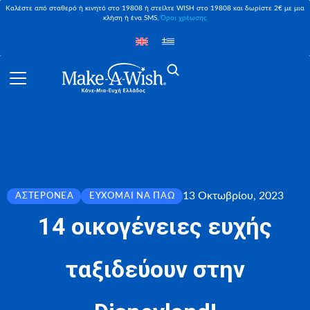
Καλέστε από σταθερό ή κινητό στο 19808 ή στείλτε WISH στο 19808 και δωρίστε 2€ με μια
κλήση ή ένα SMS,
Όροι χρέωσης
13 Οκτωβρίου, 2023
ΑΣΤΕΡΟΝΈΑ
ΕΎΧΟΜΑΙ ΝΑ ΠΆΩ
14 οικογένειες ευχής
ταξιδεύουν στην