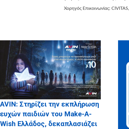
Χορηγός Επικοινωνίας: CIVITA
AVIN: Στηρίζει την εκπλήρωση
ευχών παιδιών του Make-A-
Wish Ελλάδος, δεκαπλασιάζει