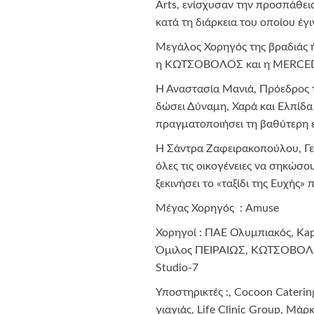
Arts, ενίσχυσαν την προσπάθε
κατά τη διάρκεια του οποίου έ
Μεγάλος Χορηγός της βραδιάς 
η ΚΩΤΣΟΒΟΛΟΣ και η MERCE
Η Αναστασία Μανιά, Πρόεδρος τ
δώσει Δύναμη, Χαρά και Ελπίδα
πραγματοποιήσει τη βαθύτερη επ
Η Σάντρα Ζαφειρακοπούλου, Γεν
όλες τις οικογένειες να σηκώσ
ξεκινήσει το «ταξίδι της Ευχής»
Μέγας Χορηγός : Amuse
Χορηγoί : ΠΑΕ Ολυμπιακός, Kap
Όμιλος ΠΕΙΡΑΙΩΣ, ΚΩΤΣΟΒΟΛΟΣ
Studio-7
Υποστηρικτές :, Cocoon Caterin
γιαγιάς, Life Clinic Group, Μά