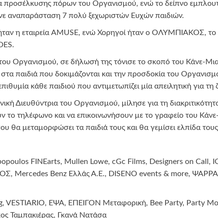
ια προσέλκυσης πόρων του Οργανισμού, ενώ το δείπνο εμπλου
γινε αναπαράσταση 7 πολύ ξεχωριστών Ευχών παιδιών.
ήταν η εταιρεία AMUSE, ενώ Χορηγοί ήταν ο ΟΛΥΜΠΙΑΚΟΣ, το 
DES.
ου Οργανισμού, σε δήλωσή της τόνισε το σκοπό του Κάνε-Μια
 στα παιδιά που δοκιμάζονται και την προσδοκία του Οργανισμ
ιθυμία κάθε παιδιού που αντιμετωπίζει μία απειλητική για τη 
ική Διευθύντρια του Οργανισμού, μίλησε για τη διακριτικότη
ουν το τηλέφωνο και να επικοινωνήσουν με το γραφείο του Κάν
 που θα μεταμορφώσει τα παιδιά τους και θα γεμίσει ελπίδα τους
opoulos FINEarts, Mullen Lowe, cGc Films, Designers on Call,
, Mercedes Benz Ελλάς Α.Ε., DISENO events & more, ΨΑΡΡΑ
g, VESTIARIO, ΕΨΑ, ΕΠΕΙΓΟΝ Μεταφορική, Bee Party, Party Mobi
ρκος Ταμπακιέρας, Γκανά Νατάσα