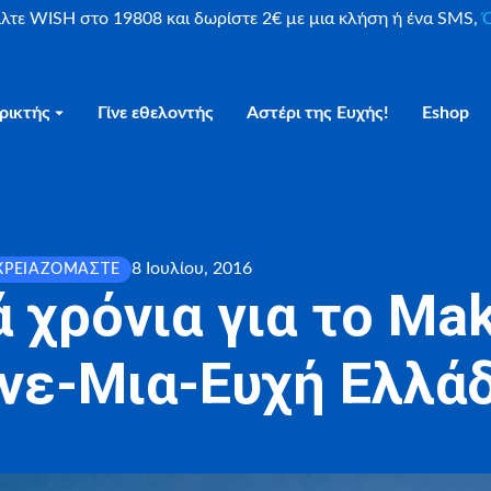
είλτε WISH στο 19808 και δωρίστε 2€ με μια κλήση ή ένα SMS,
Ο
ρικτής
Γίνε εθελοντής
Αστέρι της Ευχής!
Eshop
8 Ιουλίου, 2016
ΧΡΕΙΑΖΌΜΑΣΤΕ
ά χρόνια για το Ma
νε-Μια-Ευχή Ελλά