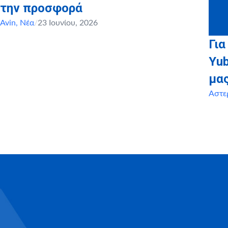
την προσφορά
Avin
,
Νέα
/
23 Ιουνίου, 2026
Για
Yu
μα
Αστε