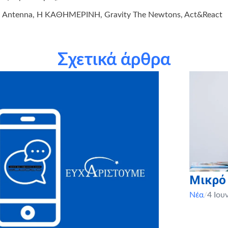
S, Antenna, Η ΚΑΘΗΜΕΡΙΝΗ, Gravity The Newtons, Act&React
Σχετικά άρθρα
Μικρό
Νέα
/
4 Ιου