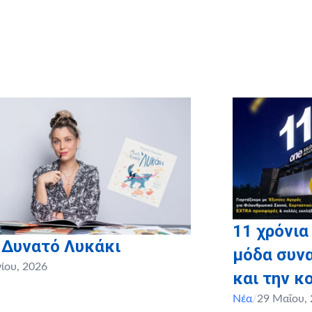
11 χρόνια
 Δυνατό Λυκάκι
μόδα συνα
νίου, 2026
και την κ
Νέα
/
29 Μαΐου,