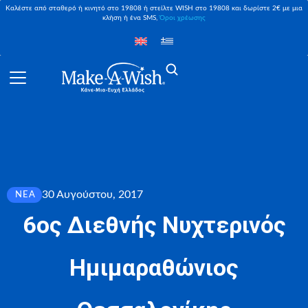
Καλέστε από σταθερό ή κινητό στο 19808 ή στείλτε WISH στο 19808 και δωρίστε 2€ με μια
κλήση ή ένα SMS,
Όροι χρέωσης
30 Αυγούστου, 2017
ΝΈΑ
6ος Διεθνής Νυχτερινός
Ημιμαραθώνιος