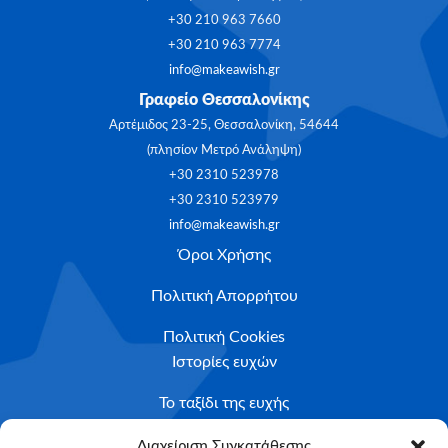
+30 210 963 7660
+30 210 963 7774
info@makeawish.gr
Γραφείο Θεσσαλονίκης
Αρτέμιδος 23-25, Θεσσαλονίκη, 54644
(πλησίον Μετρό Ανάληψη)
+30 2310 523978
+30 2310 523979
info@makeawish.gr
Όροι Χρήσης
Πολιτική Απορρήτου
Πολιτική Cookies
Ιστορίες ευχών
Το ταξίδι της ευχής
Κριτήρια Καταλληλότητας
Διαχείριση Συγκατάθεσης