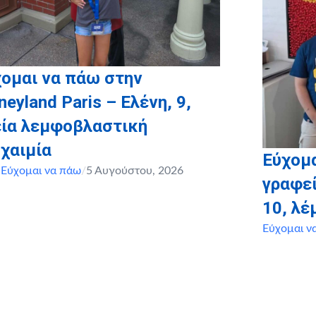
ομαι να πάω στην
neyland Paris – Ελένη, 9,
εία λεμφοβλαστική
χαιμία
Εύχομα
,
Εύχομαι να πάω
/
5 Αυγούστου, 2026
γραφεί
10, λ
Εύχομαι ν