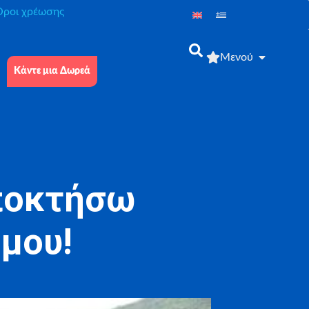
́ροι χρέωσης
Μενού
Κάντε μια Δωρεά
αποκτήσω
μου!