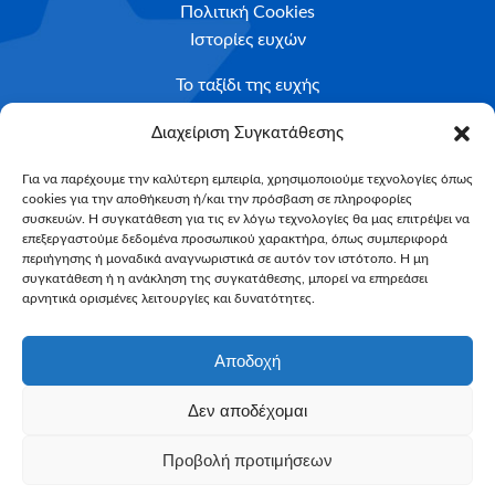
Πολιτική Cookies
Ιστορίες ευχών
Το ταξίδι της ευχής
Κριτήρια Καταλληλότητας
Διαχείριση Συγκατάθεσης
Υποβολή Αιτήματος
Για να παρέχουμε την καλύτερη εμπειρία, χρησιμοποιούμε τεχνολογίες όπως
cookies για την αποθήκευση ή/και την πρόσβαση σε πληροφορίες
NEWSLETTER
συσκευών. Η συγκατάθεση για τις εν λόγω τεχνολογίες θα μας επιτρέψει να
Email*
επεξεργαστούμε δεδομένα προσωπικού χαρακτήρα, όπως συμπεριφορά
περιήγησης ή μοναδικά αναγνωριστικά σε αυτόν τον ιστότοπο. Η μη
συγκατάθεση ή η ανάκληση της συγκατάθεσης, μπορεί να επηρεάσει
αρνητικά ορισμένες λειτουργίες και δυνατότητες.
Αποδοχή
Δεν αποδέχομαι
Make-A-Wish Greece © 2025
Προβολή προτιμήσεων
All Rights Reserved
Web Magic by
Toulange