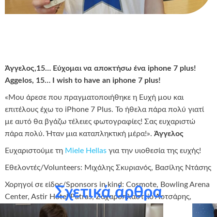
Άγγελος,15… Εύχομαι να αποκτήσω ένα iphone 7 plus!
Aggelos, 15… I wish to have an iphone 7 plus!
«Μου άρεσε που πραγματοποιήθηκε η Ευχή μου και
επιτέλους έχω το iPhone 7 Plus. Το ήθελα πάρα πολύ γιατί
με αυτό θα βγάζω τέλειες φωτογραφίες! Σας ευχαριστώ
πάρα πολύ. Ήταν μια καταπληκτική μέρα!».
Άγγελος
Eυχαριστούμε τη
Miele Hellas
για την υιοθεσία της ευχής!
Εθελοντές/Volunteers: Μιχάλης Σκυριανός, Βασίλης Ντάσης
Χορηγοί σε είδος/Sponsors in kind: Cosmote, Bowling Arena
Σχετικά άρθρα
Center, Astir Hotel Patras, Ζαχαροπλαστείο Λοτσάρης,
Κύπελλα Νίκη, Αvis