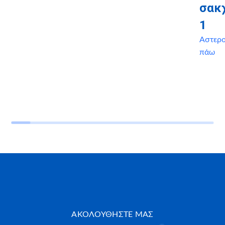
σακ
1
Αστερ
πάω
ΑΚΟΛΟΥΘΗΣΤΕ ΜΑΣ