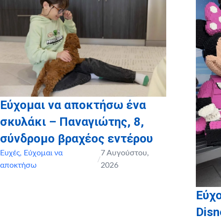
Εύχομαι να αποκτήσω ένα
σκυλάκι – Παναγιώτης, 8,
σύνδρομο βραχέος εντέρου
Ευχές
,
Εύχομαι να
7 Αυγούστου,
/
αποκτήσω
2026
Εύχο
Disn