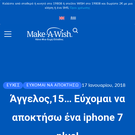
Καλέστε από σταθερό ή κινητό στο 19808 ή στείλτε WISH στο 19808 και δωρίστε 2€ με μια
κλήση ή ένα SMS,
Όροι χρέωσης
17 Ιανουαρίου, 2018
ΕΥΧΈΣ
ΕΎΧΟΜΑΙ ΝΑ ΑΠΟΚΤΉΣΩ
Άγγελος,15… Εύχομαι να
αποκτήσω ένα iphone 7