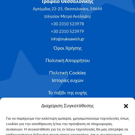
Γραφείο Θεσσαλονίκης
Αρτέμιδος 23-25, Θεσσαλονίκη, 54644
(πλησίον Μετρό Ανάληψη)
+30 2310 523978
+30 2310 523979
info@makeawish.gr
Όροι Χρήσης
Πολιτική Απορρήτου
Πολιτική Cookies
Ιστορίες ευχών
Το ταξίδι της ευχής
Κριτήρια Καταλληλότητας
Διαχείριση Συγκατάθεσης
Υποβολή Αιτήματος
Για να παρέχουμε την καλύτερη εμπειρία, χρησιμοποιούμε τεχνολογίες όπως
cookies για την αποθήκευση ή/και την πρόσβαση σε πληροφορίες
NEWSLETTER
συσκευών. Η συγκατάθεση για τις εν λόγω τεχνολογίες θα μας επιτρέψει να
Email*
επεξεργαστούμε δεδομένα προσωπικού χαρακτήρα, όπως συμπεριφορά