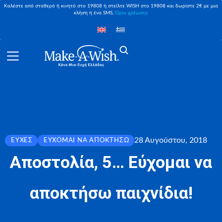
Καλέστε από σταθερό ή κινητό στο 19808 ή στείλτε WISH στο 19808 και δωρίστε 2€ με μια
κλήση ή ένα SMS,
Όροι χρέωσης
28 Αυγούστου, 2018
ΕΥΧΈΣ
ΕΎΧΟΜΑΙ ΝΑ ΑΠΟΚΤΉΣΩ
Αποστολία, 5… Εύχομαι να
αποκτήσω παιχνίδια!