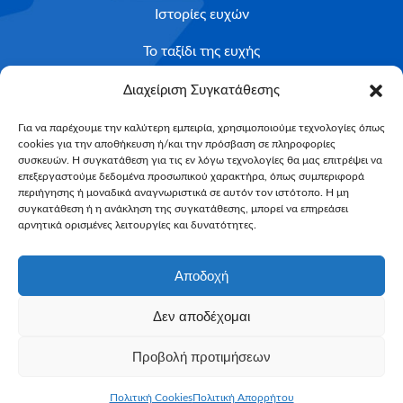
Ιστορίες ευχών
Το ταξίδι της ευχής
Κριτήρια Καταλληλότητας
Διαχείριση Συγκατάθεσης
Υποβολή Αιτήματος
Για να παρέχουμε την καλύτερη εμπειρία, χρησιμοποιούμε τεχνολογίες όπως
cookies για την αποθήκευση ή/και την πρόσβαση σε πληροφορίες
NEWSLETTER
συσκευών. Η συγκατάθεση για τις εν λόγω τεχνολογίες θα μας επιτρέψει να
Email*
επεξεργαστούμε δεδομένα προσωπικού χαρακτήρα, όπως συμπεριφορά
περιήγησης ή μοναδικά αναγνωριστικά σε αυτόν τον ιστότοπο. Η μη
συγκατάθεση ή η ανάκληση της συγκατάθεσης, μπορεί να επηρεάσει
αρνητικά ορισμένες λειτουργίες και δυνατότητες.
Αποδοχή
Δεν αποδέχομαι
Make-A-Wish Greece © 2025
Προβολή προτιμήσεων
All Rights Reserved
Web Magic by
Toulange
Πολιτική Cookies
Πολιτική Απορρήτου