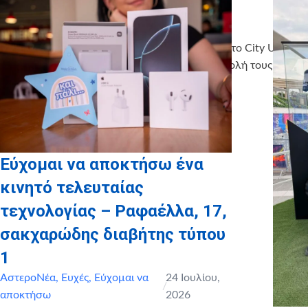
Το Αστέρι της Ευχής υποστηρίζεται φέτος από το City Unity
College! Τους ευχαριστούμε πολύ για τη συμβολή τους στο
έργο μας και τη φιλοξενία του προγράμματος.
Εύχομαι να αποκτήσω ένα
κινητό τελευταίας
τεχνολογίας – Ραφαέλλα, 17,
σακχαρώδης διαβήτης τύπου
1
ΑστεροΝέα
,
Ευχές
,
Εύχομαι να
24 Ιουλίου,
/
αποκτήσω
2026