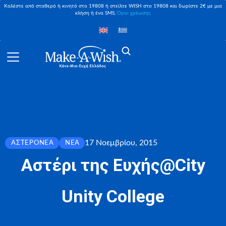
Καλέστε από σταθερό ή κινητό στο 19808 ή στείλτε WISH στο 19808 και δωρίστε 2€ με μια
κλήση ή ένα SMS,
Όροι χρέωσης
17 Νοεμβρίου, 2015
ΑΣΤΕΡΟΝΈΑ
ΝΈΑ
Αστέρι της Ευχής@City
Unity College