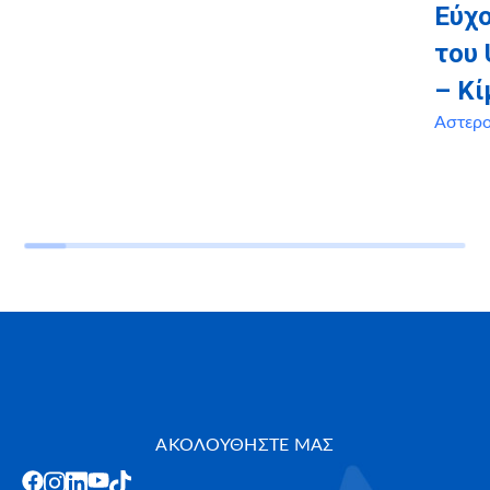
Εύχο
του 
– Κί
Αστερ
ΑΚΟΛΟΥΘΗΣΤΕ ΜΑΣ