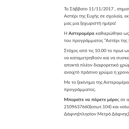
Το Σάββατο 11/11/2017 , σηματ
Αστέρι της Ευχής σε σχολεία, ε
μας μια ξεχωριστή ημέρα!
Η
Αστερομέρα
καθιερώθηκε ως 
του προγράμματος “Αστέρι της 
Στόχος από τις 10.00 το πρωί ως
να καταμετρηθούν και να συσκευ
αποκτά πλέον διαφορετικό χρώμ
ανοιχτό πράσινο χρώμα η χρονι
Με το ξεκίνημα της Αστερομέρα
προγράμματος.
Μπορείτε να πάρετε μέρο
ς σε 
2109637660(εσωτ.104) και volu
Δάφνη(πλησίον Μετρό Δάφνης)