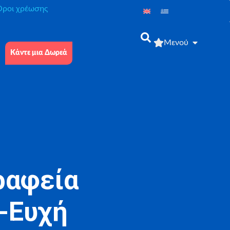
́ροι χρέωσης
Μενού
Κάντε μια Δωρεά
ραφεία
-Ευχή