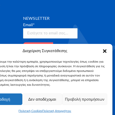
NEWSLETTER
Email*
Διαχείριση Συγκατάθεσης
χουμε την καλύτερη εμπειρία, χρησιμοποιούμε τεχνολογίες όπως cookies για
υση ή/και την πρόσβαση σε πληροφορίες συσκευών. Η συγκατάθεση για τις
νολογίες θα μας επιτρέψει να επεξεργαστούμε δεδομένα προσωπικού
όπως συμπεριφορά περιήγησης ή μοναδικά αναγνωριστικά σε αυτόν τον
 μη συγκατάθεση ή η ανάκληση της συγκατάθεσης, μπορεί να επηρεάσει
σμένες λειτουργίες και δυνατότητες.
οδοχή
Δεν αποδέχομαι
Προβολή προτιμήσεων
Πολιτική Cookies
Πολιτική Απορρήτου