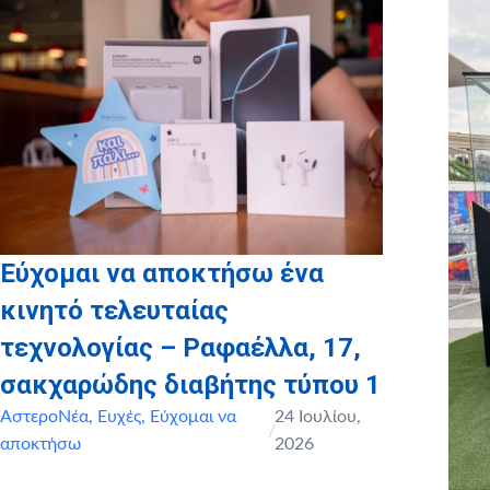
Εύχομαι να αποκτήσω ένα
κινητό τελευταίας
τεχνολογίας – Ραφαέλλα, 17,
σακχαρώδης διαβήτης τύπου 1
ΑστεροΝέα
,
Ευχές
,
Εύχομαι να
24 Ιουλίου,
/
αποκτήσω
2026