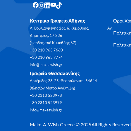
Κεντρικό Γραφείο Αθήνας
Όροι Χρ
Λ. Βουλιαγμένης 261 & Κυμοθόης, Αγ.
Πολιτικ
Δημήτριος, 17 236
(είσοδος από Κυμοθόης 67)
Πολιτική
+30 210 963 7660
+30 210 963 7774
info@makeawish.gr
Γραφείο Θεσσαλονίκης
Αρτέμιδος 23-25, Θεσσαλονίκη, 54644
(πλησίον Μετρό Ανάληψη)
+30 2310 523978
+30 2310 523979
info@makeawish.gr
Make-A-Wish Greece © 2025
All Rights Reserved