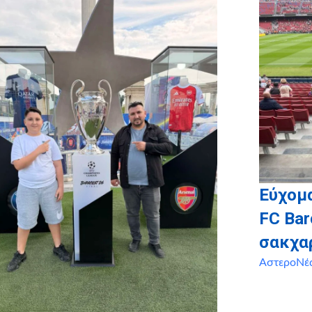
Εύχομα
FC Bar
σακχα
ΑστεροΝέ