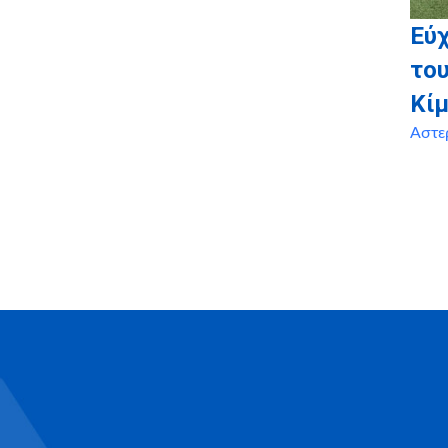
Εύχ
του
Κί
Αστε