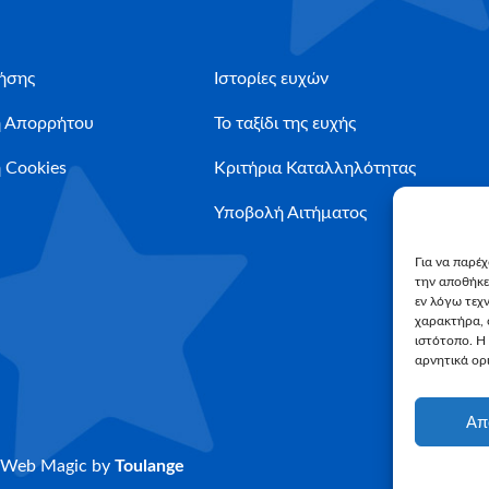
ήσης
Ιστορίες ευχών
ή Απορρήτου
Το ταξίδι της ευχής
 Cookies
Κριτήρια Καταλληλότητας
Υποβολή Αιτήματος
Για να παρέ
την αποθήκε
εν λόγω τεχ
χαρακτήρα, 
ιστότοπο. Η
αρνητικά ορι
Απ
Web Magic by
Toulange