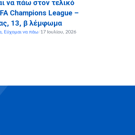
ι να πάω στον τελικό
FA Champions League –
ας, 13, β λέμφωμα
α
,
Εύχομαι να πάω
/
17 Ιουλίου, 2026