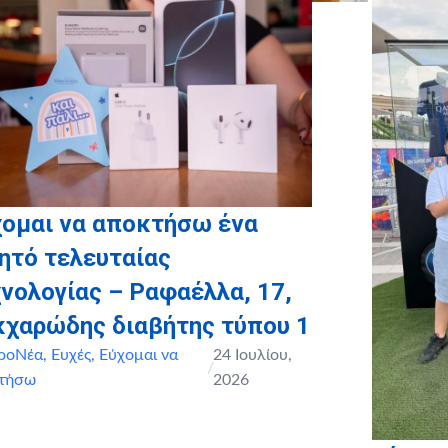
χομαι να αποκτήσω ένα
ητό τελευταίας
νολογίας – Ραφαέλλα, 17,
κχαρώδης διαβήτης τύπου 1
ροΝέα
,
Ευχές
,
Εύχομαι να
24 Ιουλίου,
/
τήσω
2026