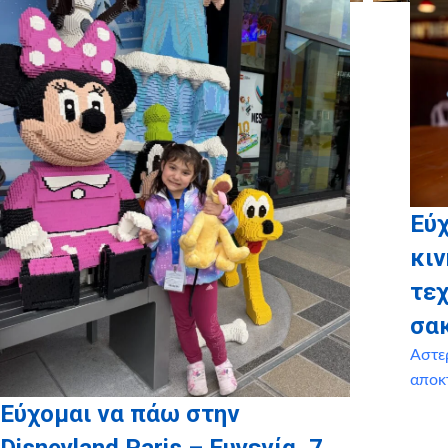
Εύ
κιν
τεχ
σα
Αστε
αποκ
Εύχομαι να πάω στην