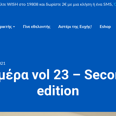
είλτε WISH στο 19808 και δωρίστε 2€ με μια κλήση ή ένα SMS,
Ο
ρικτής
Γίνε εθελοντής
Αστέρι της Ευχής!
Eshop
021
έρα vol 23 – Seco
edition