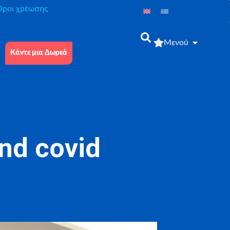
́ροι χρέωσης
Μενού
Κάντε μια Δωρεά
nd covid