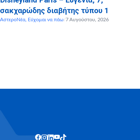
Disneyland Paris – Ευγενία, 7,
σακχαρώδης διαβήτης τύπου 1
ΑστεροΝέα
,
Εύχομαι να πάω
/
7 Αυγούστου, 2026