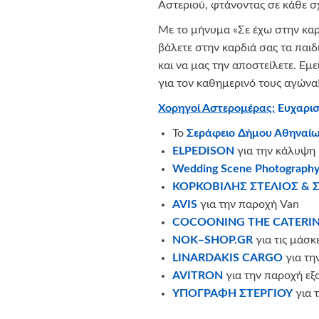
Αστεριού, φτάνοντας σε κάθε σ
Mε το μήνυμα «Σε έχω στην καρδ
βάλετε στην καρδιά σας τα παιδ
και να μας την αποστείλετε. Εμ
για τον καθημερινό τους αγώνα
Χορηγοί Αστερομέρας:
Ευχαρισ
Το
Σεράφειο Δήμου Αθηναί
ELPEDISON
για την κάλυψη
Wedding Scene Photography
ΚΟΡΚΟΒΙΛΗΣ ΣΤΕΛΙΟΣ & ΣΙ
AVIS
για την παροχή Van
COCOONING THE CATERIN
NOK
–
SHOP
.
GR
για τις μάσ
LINARDAKIS CARGO
για τη
AVITRON
για την παροχή ε
ΥΠΟΓΡΑΦΗ ΣΤΕΡΓΙΟΥ
για 