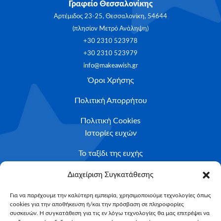
Γραφείο Θεσσαλονίκης
Αρτέμιδος 23-25, Θεσσαλονίκη, 54644
(πλησίον Μετρό Ανάληψη)
+30 2310 523978
+30 2310 523979
info@makeawish.gr
Όροι Χρήσης
Πολιτική Απορρήτου
Πολιτική Cookies
Ιστορίες ευχών
Το ταξίδι της ευχής
Κριτήρια Καταλληλότητας
Διαχείριση Συγκατάθεσης
Υποβολή Αιτήματος
Για να παρέχουμε την καλύτερη εμπειρία, χρησιμοποιούμε τεχνολογίες όπως
cookies για την αποθήκευση ή/και την πρόσβαση σε πληροφορίες
NEWSLETTER
συσκευών. Η συγκατάθεση για τις εν λόγω τεχνολογίες θα μας επιτρέψει να
Email*