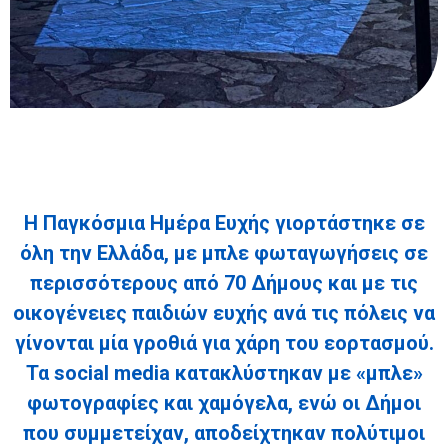
Η Παγκόσμια Ημέρα Ευχής γιορτάστηκε σε
όλη την Ελλάδα, με
μπλε φωταγωγήσεις σε
περισσότερους από 70 Δήμους
και με τις
οικογένειες παιδιών ευχής ανά τις πόλεις να
γίνονται μία γροθιά για χάρη του εορτασμού
.
Τα social media κατακλύστηκαν με «μπλε»
φωτογραφίες και χαμόγελα, ενώ οι Δήμοι
που συμμετείχαν, αποδείχτηκαν
πολύτιμοι