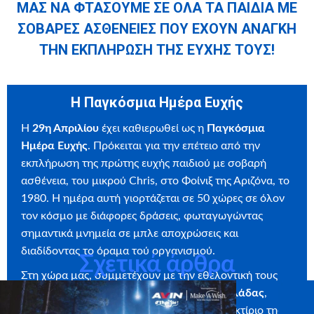
ΜΑΣ ΝΑ ΦΤΑΣΟΥΜΕ ΣΕ ΟΛΑ ΤΑ ΠΑΙΔΙΑ ΜΕ
ΣΟΒΑΡΕΣ ΑΣΘΕΝΕΙΕΣ ΠΟΥ ΕΧΟΥΝ ΑΝΑΓΚΗ
ΤΗΝ ΕΚΠΛΗΡΩΣΗ ΤΗΣ ΕΥΧΗΣ ΤΟΥΣ!
Η Παγκόσμια Ημέρα Ευχής
Η
29η Απριλίου
έχει καθιερωθεί ως η
Παγκόσμια
Ημέρα Ευχής
. Πρόκειται για την επέτειο από την
εκπλήρωση της πρώτης ευχής παιδιού με σοβαρή
ασθένεια, του μικρού Chris, στο Φοίνιξ της Αριζόνα, το
1980. Η ημέρα αυτή γιορτάζεται σε 50 χώρες σε όλον
τον κόσμο με διάφορες δράσεις, φωταγωγώντας
σημαντικά μνημεία σε μπλε αποχρώσεις και
διαδίδοντας το όραμα τού οργανισμού.
Σχετικά άρθρα
Στη χώρα μας, συμμετέχουν με την εθελοντική τους
υποστήριξη
Δήμοι από κάθε γωνιά της Ελλάδας
,
φωταγωγώντας κάποιο σημείο ορόσημο ή κτίριο της