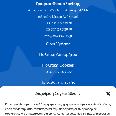
Γραφείο Θεσσαλονίκης
Αρτέμιδος 23-25, Θεσσαλονίκη, 54644
(πλησίον Μετρό Ανάληψη)
+30 2310 523978
+30 2310 523979
info@makeawish.gr
Όροι Χρήσης
Πολιτική Απορρήτου
Πολιτική Cookies
Ιστορίες ευχών
Το ταξίδι της ευχής
Κριτήρια Καταλληλότητας
Διαχείριση Συγκατάθεσης
Υποβολή Αιτήματος
Για να παρέχουμε την καλύτερη εμπειρία, χρησιμοποιούμε τεχνολογίες όπως
cookies για την αποθήκευση ή/και την πρόσβαση σε πληροφορίες
NEWSLETTER
συσκευών. Η συγκατάθεση για τις εν λόγω τεχνολογίες θα μας επιτρέψει να