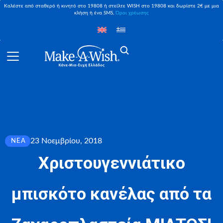
Καλέστε από σταθερό ή κινητό στο 19808 ή στείλτε WISH στο 19808 και δωρίστε 2€ με μια
κλήση ή ένα SMS,
Όροι χρέωσης
23 Νοεμβρίου, 2018
ΝΈΑ
Χριστουγεννιάτικο
μπισκότο κανέλας από τα