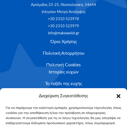
Αρτέμιδος 23-25, Θεσσαλονίκη, 54644
(πλησίον Μετρό Ανάληψη)
+30 2310 523978
+30 2310 523979
info@makeawish.gr
Όροι Χρήσης
Πολιτική Απορρήτου
Πολιτική Cookies
Ιστορίες ευχών
Το ταξίδι της ευχής
Κριτήρια Καταλληλότητας
Διαχείριση Συγκατάθεσης
Υποβολή Αιτήματος
Για να παρέχουμε την καλύτερη εμπειρία, χρησιμοποιούμε τεχνολογίες όπως
cookies για την αποθήκευση ή/και την πρόσβαση σε πληροφορίες
NEWSLETTER
συσκευών. Η συγκατάθεση για τις εν λόγω τεχνολογίες θα μας επιτρέψει να
Email*
επεξεργαστούμε δεδομένα προσωπικού χαρακτήρα, όπως συμπεριφορά