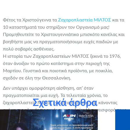
Φέτος τα Χριστούγεννα τα
Ζαχαροπλαστεία ΜΙΛΤΟΣ
και τα
10 καταστήματά του στηρίζουν τον Οργανισμό μας!
Προμηθευτείτε το Χριστουγεννιάτικο μπισκότο κανέλας και
βοηθήστε μας να πραγματοποιήσουμε ευχές παιδιών με
πολύ σοβαρές ασθένειες.
Η ιστορία των Ζαχαροπλαστείων ΜΙΛΤΟΣ ξεκινά το 1976,
όταν άνοιξαν το πρώτο κατάστημα στην περιοχή της
Μαρτίου. Γευστικά και ποιοτικά προϊόντα, με ποικιλία,
σχεδόν σε όλη την Θεσσαλονίκη.
Δεν υπάρχει ομορφότερη αίσθηση, απ’ όταν
πραγματοποιείται μια ευχή. Τα τελευταία χρόνια, το
Σχετικά άρθρα
ζαχαροπλαστείο Μίλτος έχει σταθεί δίπλα μας κάνοντας
ακόμη πιο γλυκές τις ευχές των παιδιών. Η συνεισφορά τους
είναι σημαντική για εμάς!