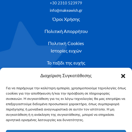
+30 2310 523979
info@makeawish.gr
Όροι Χρήσης
Πολιτική Απορρήτου
Πολιτική Cookies
Ιστορίες ευχών
Το ταξίδι της ευχής
Κριτήρια Καταλληλότητας
Διαχείριση Συγκατάθεσης
Υποβολή Αιτήματος
Για να παρέχουμε την καλύτερη εμπειρία, χρησιμοποιούμε τεχνολογίες όπως
cookies για την αποθήκευση ή/και την πρόσβαση σε πληροφορίες
NEWSLETTER
συσκευών. Η συγκατάθεση για τις εν λόγω τεχνολογίες θα μας επιτρέψει να
Email*
επεξεργαστούμε δεδομένα προσωπικού χαρακτήρα, όπως συμπεριφορά
περιήγησης ή μοναδικά αναγνωριστικά σε αυτόν τον ιστότοπο. Η μη
συγκατάθεση ή η ανάκληση της συγκατάθεσης, μπορεί να επηρεάσει
αρνητικά ορισμένες λειτουργίες και δυνατότητες.