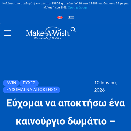
Καλέστε από σταθερό ή κινητό στο 19808 ή στείλτε WISH στο 19808 και δωρίστε 2€ με μια
κλήση ή ένα SMS,
Όροι χρέωσης
10 Ιουνίου,
AVIN
ΕΥΧΈΣ
2026
ΕΎΧΟΜΑΙ ΝΑ ΑΠΟΚΤΉΣΩ
Εύχομαι να αποκτήσω ένα
καινούργιο δωμάτιο –