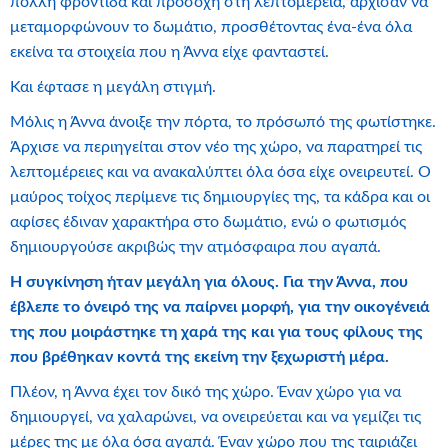
πολλή φροντίδα και προσοχή στη λεπτομέρεια, άρχισαν να
μεταμορφώνουν το δωμάτιο, προσθέτοντας ένα-ένα όλα
εκείνα τα στοιχεία που η Άννα είχε φανταστεί.
Και έφτασε η μεγάλη στιγμή.
Μόλις η Άννα άνοιξε την πόρτα, το πρόσωπό της φωτίστηκε.
Άρχισε να περιηγείται στον νέο της χώρο, να παρατηρεί τις
λεπτομέρειες και να ανακαλύπτει όλα όσα είχε ονειρευτεί. Ο
μαύρος τοίχος περίμενε τις δημιουργίες της, τα κάδρα και οι
αφίσες έδιναν χαρακτήρα στο δωμάτιο, ενώ ο φωτισμός
δημιουργούσε ακριβώς την ατμόσφαιρα που αγαπά.
Η συγκίνηση ήταν μεγάλη για όλους. Για την Άννα, που
έβλεπε το όνειρό της να παίρνει μορφή, για την οικογένειά
της που μοιράστηκε τη χαρά της και για τους φίλους της
που βρέθηκαν κοντά της εκείνη την ξεχωριστή μέρα.
Πλέον, η Άννα έχει τον δικό της χώρο. Έναν χώρο για να
δημιουργεί, να χαλαρώνει, να ονειρεύεται και να γεμίζει τις
μέρες της με όλα όσα αγαπά. Έναν χώρο που της ταιριάζει