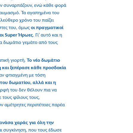
τον συναρπάζουν, ενώ κάθε φορά
θαυμασμό. Τα αγαπημένα του
 ελεύθερο χρόνο του παίζει
ίστες του, όμως
οι πραγματικοί
οι Super Ήρωες
. Γι’ αυτό και η
να δωμάτιο γεμάτο από τους
τική γιορτή.
Το νέο δωμάτιο
ή και ξεπέρασε κάθε προσδοκία
αν φτιαγμένη με τόση
 του δωματίου, αλλά και η
ερφή του δεν θέλουν πια να
ε τους φίλους τους,
ουν αμέτρητες περιπέτειες παρέα
ανάσα χαράς για όλη την
αι συγκίνηση, που τους έδωσε