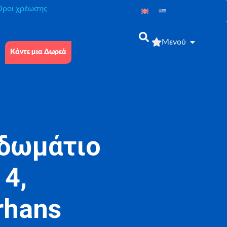
́ροι χρέωσης
Μενού
Κάντε μια Δωρεά
 δωμάτιο
 4,
rhans