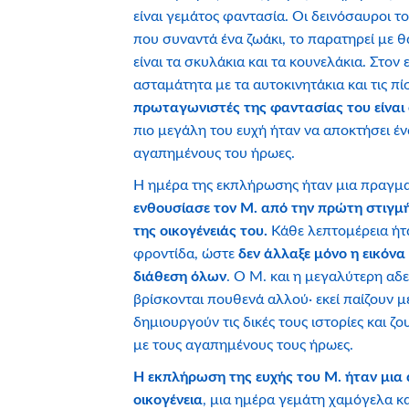
είναι γεμάτος φαντασία. Οι δεινόσαυροι 
που συναντά ένα ζωάκι, το παρατηρεί με 
είναι τα σκυλάκια και τα κουνελάκια. Στον
ασταμάτητα με τα αυτοκινητάκια και τις π
πρωταγωνιστές της φαντασίας του είναι 
πιο μεγάλη του ευχή ήταν να αποκτήσει έ
αγαπημένους του ήρωες.
Η ημέρα της εκπλήρωσης ήταν μια πραγμα
ενθουσίασε τον Μ. από την πρώτη στιγμ
της οικογένειάς του.
Κάθε λεπτομέρεια ήτ
φροντίδα, ώστε
δεν άλλαξε μόνο η εικόνα
διάθεση όλων
. Ο Μ. και η μεγαλύτερη αδ
βρίσκονται πουθενά αλλού· εκεί παίζουν μ
δημιουργούν τις δικές τους ιστορίες και ζ
με τους αγαπημένους τους ήρωες.
Η εκπλήρωση της ευχής του Μ. ήταν μια 
οικογένεια
, μια ημέρα γεμάτη χαμόγελα κ