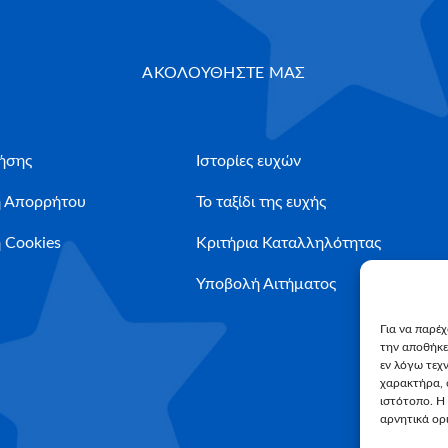
ΑΚΟΛΟΥΘΗΣΤΕ ΜΑΣ
ήσης
Ιστορίες ευχών
ή Απορρήτου
Το ταξίδι της ευχής
 Cookies
Κριτήρια Καταλληλότητας
Υποβολή Αιτήματος
Για να παρέ
την αποθήκε
εν λόγω τεχ
χαρακτήρα, 
ιστότοπο. Η
αρνητικά ορι