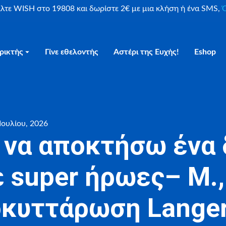
είλτε WISH στο 19808 και δωρίστε 2€ με μια κλήση ή ένα SMS,
Ο
ρικτής
Γίνε εθελοντής
Αστέρι της Ευχής!
Eshop
Ιουλίου, 2026
 να αποκτήσω ένα
 super ήρωες– Μ.,
οκυττάρωση Lange