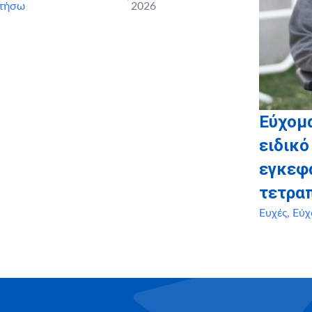
τήσω
2026
Εύχομ
ειδικό
εγκεφ
τετρα
Ευχές
,
Εύχ