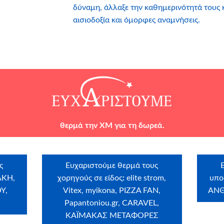
δύναμη, άλλαξε την καθημερινότητά τους κα
αισιοδοξία και όμορφες αναμνήσεις.
θερμά
την
XM
για τη δωρεά.
ς
Ευχαριστούμε θερμά τους
ΑΚΗ,
χορηγούς σε είδος
:
elite strom,
υπο
Υ,
Vitex, myikona, PIZZA FAN,
ΑΝ
Papantoniou.gr, CARAVEL,
ΚΑΪΜΑΚΑΣ ΜΕΤΑΦΟΡΕΣ