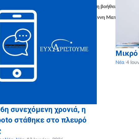
Ευχαριστούμε ακόμα για την πολύτιμη βοήθεια την
Μεταφορική Μπενετάτος και τον Γιάννη Ματσιά.
Μικρό
Νέα
/
4 Ιου
 6η συνεχόμενη χρονιά, η
boto στάθηκε στο πλευρό
ς