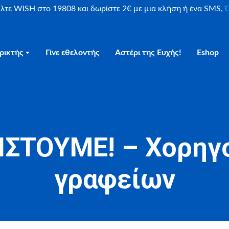
είλτε WISH στο 19808 και δωρίστε 2€ με μια κλήση ή ένα SMS,
Ο
ρικτής
Γίνε εθελοντής
Αστέρι της Ευχής!
Eshop
ΣΤΟΥΜΕ! – Χορηγο
γραφείων