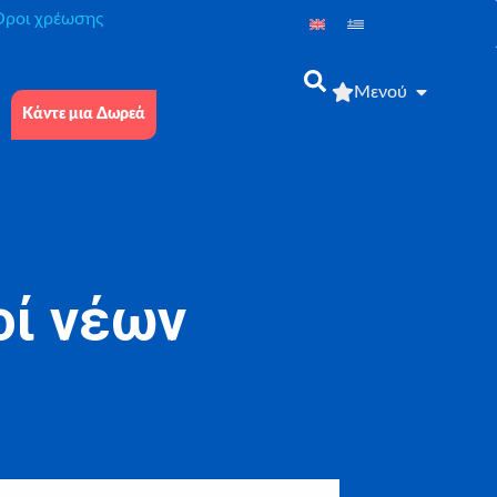
́ροι χρέωσης
Μενού
Κάντε μια Δωρεά
ί νέων