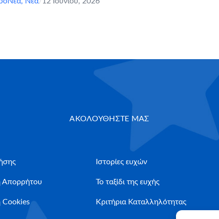
ροΝέα
,
Νέα
/
12 Ιουνίου, 2026
ΑΚΟΛΟΥΘΗΣΤΕ ΜΑΣ
ήσης
Ιστορίες ευχών
ή Απορρήτου
Το ταξίδι της ευχής
 Cookies
Κριτήρια Καταλληλότητας