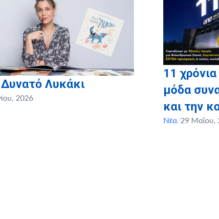
11 χρόνια
 Δυνατό Λυκάκι
μόδα συνα
νίου, 2026
και την κ
Νέα
/
29 Μαΐου,