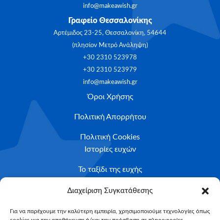
info@makeawish.gr
Γραφείο Θεσσαλονίκης
Αρτέμιδος 23-25, Θεσσαλονίκη, 54644
(πλησίον Μετρό Ανάληψη)
+30 2310 523978
+30 2310 523979
info@makeawish.gr
Όροι Χρήσης
Πολιτική Απορρήτου
Πολιτική Cookies
Ιστορίες ευχών
Το ταξίδι της ευχής
Κριτήρια Καταλληλότητας
Διαχείριση Συγκατάθεσης
Υποβολή Αιτήματος
Για να παρέχουμε την καλύτερη εμπειρία, χρησιμοποιούμε τεχνολογίες όπως