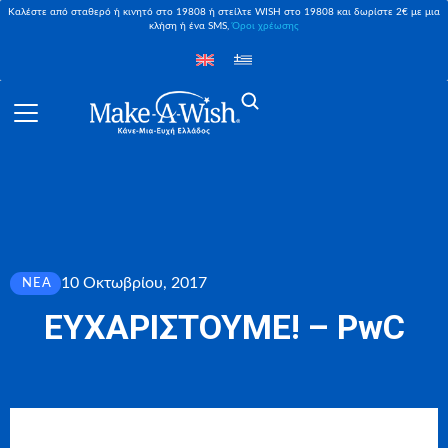
Καλέστε από σταθερό ή κινητό στο 19808 ή στείλτε WISH στο 19808 και δωρίστε 2€ με μια
κλήση ή ένα SMS,
Όροι χρέωσης
10 Οκτωβρίου, 2017
ΝΈΑ
ΕΥΧΑΡΙΣΤΟΥΜΕ! – PwC