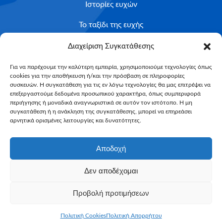
Ιστορίες ευχών
Το ταξίδι της ευχής
Κριτήρια Καταλληλότητας
Διαχείριση Συγκατάθεσης
Υποβολή Αιτήματος
Για να παρέχουμε την καλύτερη εμπειρία, χρησιμοποιούμε τεχνολογίες όπως
cookies για την αποθήκευση ή/και την πρόσβαση σε πληροφορίες
NEWSLETTER
συσκευών. Η συγκατάθεση για τις εν λόγω τεχνολογίες θα μας επιτρέψει να
Email*
επεξεργαστούμε δεδομένα προσωπικού χαρακτήρα, όπως συμπεριφορά
περιήγησης ή μοναδικά αναγνωριστικά σε αυτόν τον ιστότοπο. Η μη
συγκατάθεση ή η ανάκληση της συγκατάθεσης, μπορεί να επηρεάσει
αρνητικά ορισμένες λειτουργίες και δυνατότητες.
Αποδοχή
Δεν αποδέχομαι
Make-A-Wish Greece © 2025
Προβολή προτιμήσεων
All Rights Reserved
Web Magic by
Toulange
Πολιτική Cookies
Πολιτική Απορρήτου