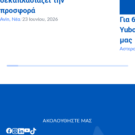
δεκαπλασιάζει την
προσφορά
Για 
Avin
,
Νέα
/
23 Ιουνίου, 2026
Yubo
μας
Αστερ
ΑΚΟΛΟΥΘΗΣΤΕ ΜΑΣ