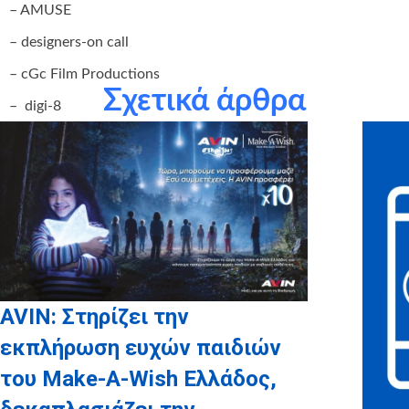
– ΑMUSE
– designers-on call
– cGc Film Productions
Σχετικά άρθρα
– digi-8
– GoD
– Tempo OMD
– Touchpoint Strategies
για την πολύτιμη και συνεχή υποστήριξή τους.
AVIN: Στηρίζει την
εκπλήρωση ευχών παιδιών
του Make-A-Wish Ελλάδος,