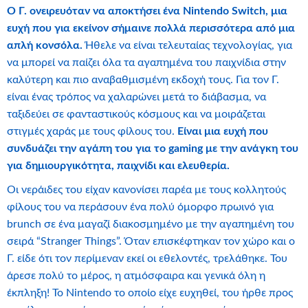
Ο Γ. ονειρευόταν να αποκτήσει ένα Nintendo Switch, μια
ευχή που για εκείνον σήμαινε πολλά περισσότερα από μια
απλή κονσόλα.
Ήθελε να είναι τελευταίας τεχνολογίας, για
να μπορεί να παίζει όλα τα αγαπημένα του παιχνίδια στην
καλύτερη και πιο αναβαθμισμένη εκδοχή τους. Για τον Γ.
είναι ένας τρόπος να χαλαρώνει μετά το διάβασμα, να
ταξιδεύει σε φανταστικούς κόσμους και να μοιράζεται
στιγμές χαράς με τους φίλους του.
Είναι μια ευχή που
συνδυάζει την αγάπη του για το gaming με την ανάγκη του
για δημιουργικότητα, παιχνίδι και ελευθερία.
Οι νεράιδες του είχαν κανονίσει παρέα με τους κολλητούς
φίλους του να περάσουν ένα πολύ όμορφο πρωινό για
brunch σε ένα μαγαζί διακοσμημένο με την αγαπημένη του
σειρά “Stranger Things”. Όταν επισκέφτηκαν τον χώρο και ο
Γ. είδε ότι τον περίμεναν εκεί οι εθελοντές, τρελάθηκε. Του
άρεσε πολύ το μέρος, η ατμόσφαιρα και γενικά όλη η
έκπληξη! Το Nintendo το οποίο είχε ευχηθεί, του ήρθε προς