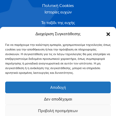
Πολιτική Cookies
Ιστορίες ευχών
Το ταξίδι της ευχής
Κριτήρια Καταλληλότητας
Διαχείριση Συγκατάθεσης
Υποβολή Αιτήματος
Για να παρέχουμε την καλύτερη εμπειρία, χρησιμοποιούμε τεχνολογίες όπως
cookies για την αποθήκευση ή/και την πρόσβαση σε πληροφορίες
NEWSLETTER
συσκευών. Η συγκατάθεση για τις εν λόγω τεχνολογίες θα μας επιτρέψει να
Email*
επεξεργαστούμε δεδομένα προσωπικού χαρακτήρα, όπως συμπεριφορά
περιήγησης ή μοναδικά αναγνωριστικά σε αυτόν τον ιστότοπο. Η μη
συγκατάθεση ή η ανάκληση της συγκατάθεσης, μπορεί να επηρεάσει
αρνητικά ορισμένες λειτουργίες και δυνατότητες.
Αποδοχή
Δεν αποδέχομαι
Make-A-Wish Greece © 2025
Προβολή προτιμήσεων
All Rights Reserved