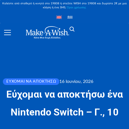
Καλέστε από σταθερό ή κινητό στο 19808 ή στείλτε WISH στο 19808 και δωρίστε 2€ με μια
κλήση ή ένα SMS,
Όροι χρέωσης
16 Ιουνίου, 2026
ΕΎΧΟΜΑΙ ΝΑ ΑΠΟΚΤΉΣΩ
Εύχομαι να αποκτήσω ένα
Nintendo Switch – Γ., 10