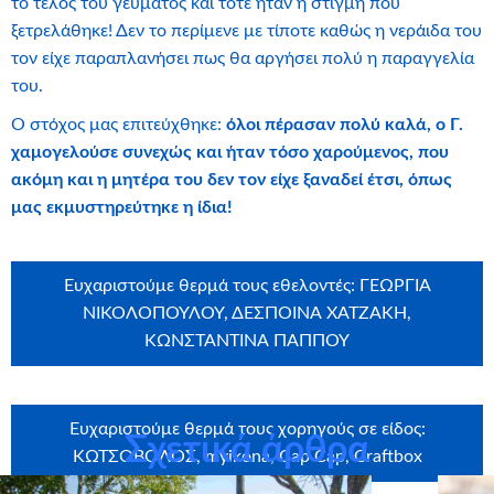
το τέλος του γεύματος και τότε ήταν η στιγμή που
ξετρελάθηκε! Δεν το περίμενε με τίποτε καθώς η νεράιδα του
τον είχε παραπλανήσει πως θα αργήσει πολύ η παραγγελία
του.
Ο στόχος μας επιτεύχθηκε:
όλοι πέρασαν πολύ καλά, ο Γ.
χαμογελούσε συνεχώς και ήταν τόσο χαρούμενος, που
ακόμη και η μητέρα του δεν τον είχε ξαναδεί έτσι, όπως
μας εκμυστηρεύτηκε η ίδια!
Ευχαριστούμε θερμά τους εθελοντές: ΓΕΩΡΓΙΑ
ΝΙΚΟΛΟΠΟΥΛΟΥ, ΔΕΣΠΟΙΝΑ ΧΑΤΖΑΚΗ,
ΚΩΝΣΤΑΝΤΙΝΑ ΠΑΠΠΟΥ
Ευχαριστούμε θερμά τους χορηγούς σε είδος:
Σχετικά άρθρα
ΚΩΤΣΟΒΟΛΟΣ, myikona, Cap Cap, Craftbox