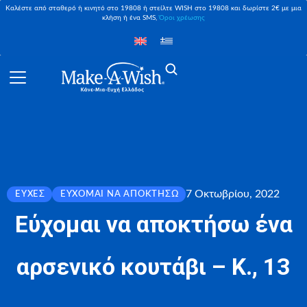
Καλέστε από σταθερό ή κινητό στο 19808 ή στείλτε WISH στο 19808 και δωρίστε 2€ με μια
κλήση ή ένα SMS,
Όροι χρέωσης
7 Οκτωβρίου, 2022
ΕΥΧΈΣ
ΕΎΧΟΜΑΙ ΝΑ ΑΠΟΚΤΉΣΩ
Εύχομαι να αποκτήσω ένα
αρσενικό κουτάβι – Κ., 13