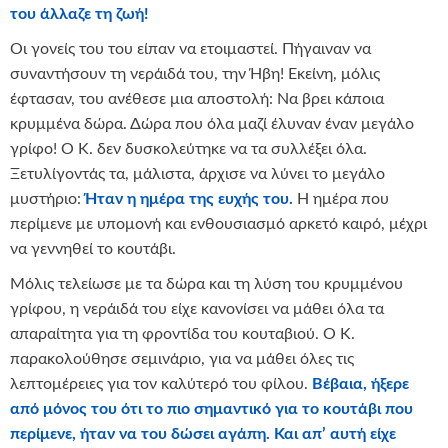
του άλλαζε τη ζωή!
Οι γονείς του του είπαν να ετοιμαστεί. Πήγαιναν να
συναντήσουν τη νεράιδά του, την Ήβη! Εκείνη, μόλις
έφτασαν, του ανέθεσε μια αποστολή: Να βρει κάποια
κρυμμένα δώρα. Δώρα που όλα μαζί έλυναν έναν μεγάλο
γρίφο! Ο Κ. δεν δυσκολεύτηκε να τα συλλέξει όλα.
Ξετυλίγοντάς τα, μάλιστα, άρχισε να λύνει το μεγάλο
μυστήριο:
Ήταν η ημέρα της ευχής του.
Η ημέρα που
περίμενε με υπομονή και ενθουσιασμό αρκετό καιρό, μέχρι
να γεννηθεί το κουτάβι.
Μόλις τελείωσε με τα δώρα και τη λύση του κρυμμένου
γρίφου, η νεράιδά του είχε κανονίσει να μάθει όλα τα
απαραίτητα για τη φροντίδα του κουταβιού. Ο Κ.
παρακολούθησε σεμινάριο, για να μάθει όλες τις
λεπτομέρειες για τον καλύτερό του φίλου.
Βέβαια, ήξερε
από μόνος του ότι το πιο σημαντικό για το κουτάβι που
περίμενε, ήταν να του δώσει αγάπη. Και απ’ αυτή είχε