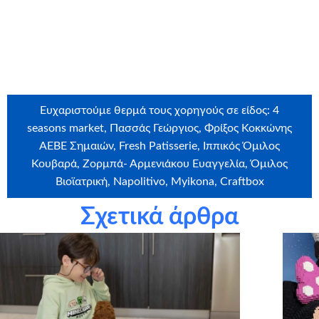
Ευχαριστούμε θερμά τους εθελοντές που έλαβαν μέρος
στην ευχή: Craftbox, Myikona, Λακκαγκίνη Στα Κιούρκα,
Ζαχαροπλαστείο Τα Γιούλια, PetAmazon, Clever Canin,
Όμιλος ΒΙΟΙΑΤΡΙΚΗ
Ευχαριστούμε θερμά τους χορηγούς σε είδος: 4
seasons market, Πασσάς Γεώργιος, Φρίξος Κοκκώνης
ΑΕΒΕ Σημαιών, Fresh Patisserie, Ιππικός Όμιλος
Κουβαρά, Ζορμπά- Αρμενιάκου Ευαγγελία, Όμιλος
Βιοϊατρική, Napolitivo, Myikona, Craftbox
Σχετικά άρθρα
Ευχαριστούμε θερμά την εταιρεία
Craftbox.gr
για την
αποστολή birthday box – έκπληξη σε όλα τα παιδιά μας,
καθώς και το
myikona.gr
για τη χορηγία όλων των
προσωποποιημένων φωτογραφικών άλμπουμ των παιδιών
μας!