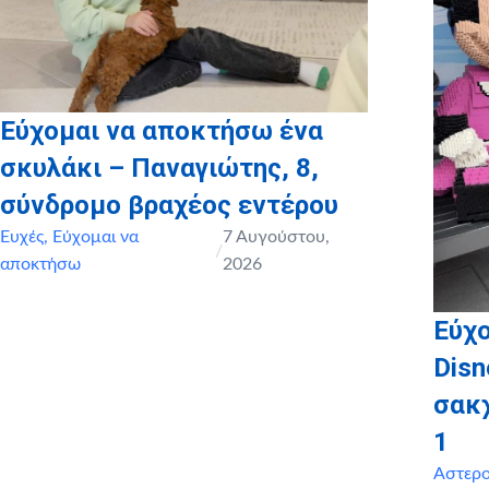
Εύχομαι να αποκτήσω ένα
σκυλάκι – Παναγιώτης, 8,
σύνδρομο βραχέος εντέρου
Ευχές
,
Εύχομαι να
7 Αυγούστου,
/
αποκτήσω
2026
Εύχο
Disn
σακ
1
Αστερ