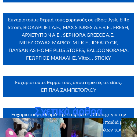
Ευχαριστούμε θερμά τους χορηγούς σε είδος: Jysk, Εlite
Strom, ΒΙΟΚΑΡΠΕΤ A.E., MAX STORES Α.Ε.Β.Ε., FRESH,
ΑΡΧΕΤΥΠΟΝ Α.Ε., SEPHORA GREECE A.E.,
ΜΠΕΖΙΟΥΛΑΣ ΜΑΡΙΟΣ Μ.Ι.Κ.Ε., IDEATO.GR,
ΠΑYSANIAS HOME PLUS STORES, BALLOONORAMA,
ΓΕΩΡΓΙΟΣ ΜΑΝΑΛΗΣ, Vitex, , STICKY
Ευχαριστούμε θερμά τους υποστηρικτές σε είδος:
ΕΠΙΠΛΑ ΖΑΜΠΕΤΟΓΛΟΥ
Σχετικά άρθρα
Ευχαριστούμε θερμά την εταιρεία
Craftbox.gr
για την
αποστολή birthday box – έκπληξη σε όλα τα παιδιά μας,
καθώς και το
myikona.gr
για τη χορηγία όλων των