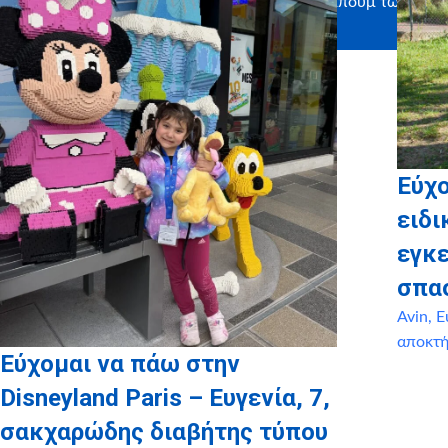
προσωποποιημένων φωτογραφικών άλμπουμ των
παιδιών μας!
Εύχ
ειδι
εγκ
σπα
Avin
,
Ε
αποκτ
Εύχομαι να πάω στην
Disneyland Paris – Ευγενία, 7,
σακχαρώδης διαβήτης τύπου