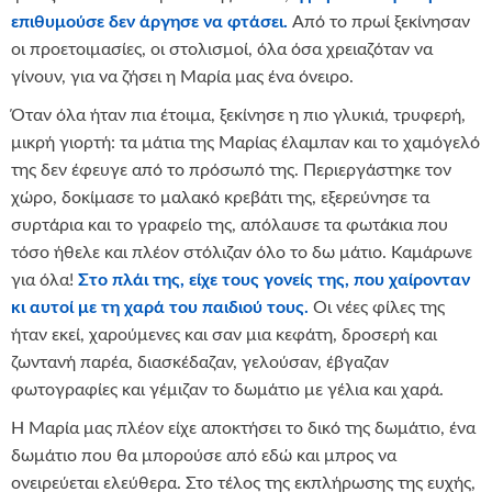
επιθυμούσε δεν άργησε να φτάσει.
Από το πρωί ξεκίνησαν
οι προετοιμασίες, οι στολισμοί, όλα όσα χρειαζόταν να
γίνουν, για να ζήσει η Μαρία μας ένα όνειρο.
Όταν όλα ήταν πια έτοιμα, ξεκίνησε η πιο γλυκιά, τρυφερή,
μικρή γιορτή: τα μάτια της Μαρίας έλαμπαν και το χαμόγελό
της δεν έφευγε από το πρόσωπό της. Περιεργάστηκε τον
χώρο, δοκίμασε το μαλακό κρεβάτι της, εξερεύνησε τα
συρτάρια και το γραφείο της, απόλαυσε τα φωτάκια που
τόσο ήθελε και πλέον στόλιζαν όλο το δω μάτιο. Καμάρωνε
για όλα!
Στο πλάι της, είχε τους γονείς της, που χαίρονταν
κι αυτοί με τη χαρά του παιδιού τους.
Οι νέες φίλες της
ήταν εκεί, χαρούμενες και σαν μια κεφάτη, δροσερή και
ζωντανή παρέα, διασκέδαζαν, γελούσαν, έβγαζαν
φωτογραφίες και γέμιζαν το δωμάτιο με γέλια και χαρά.
Η Μαρία μας πλέον είχε αποκτήσει το δικό της δωμάτιο, ένα
δωμάτιο που θα μπορούσε από εδώ και μπρος να
ονειρεύεται ελεύθερα. Στο τέλος της εκπλήρωσης της ευχής,