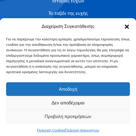
Ιστορίες ευχών
Το ταξίδι της ευχής
Κριτήρια Καταλληλότητας
Διαχείριση Συγκατάθεσης
Υποβολή Αιτήματος
Για να παρέχουμε την καλύτερη εμπειρία, χρησιμοποιούμε τεχνολογίες όπως
cookies για την αποθήκευση ή/και την πρόσβαση σε πληροφορίες
NEWSLETTER
συσκευών. Η συγκατάθεση για τις εν λόγω τεχνολογίες θα μας επιτρέψει να
Email*
επεξεργαστούμε δεδομένα προσωπικού χαρακτήρα, όπως συμπεριφορά
περιήγησης ή μοναδικά αναγνωριστικά σε αυτόν τον ιστότοπο. Η μη
συγκατάθεση ή η ανάκληση της συγκατάθεσης, μπορεί να επηρεάσει
αρνητικά ορισμένες λειτουργίες και δυνατότητες.
Αποδοχή
Δεν αποδέχομαι
Make-A-Wish Greece © 2025
Προβολή προτιμήσεων
All Rights Reserved
Web Magic by
Toulange
Πολιτική Cookies
Πολιτική Απορρήτου