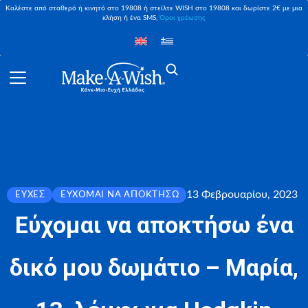
Καλέστε από σταθερό ή κινητό στο 19808 ή στείλτε WISH στο 19808 και δωρίστε 2€ με μια
κλήση ή ένα SMS,
Όροι χρέωσης
13 Φεβρουαρίου, 2023
ΕΥΧΈΣ
ΕΎΧΟΜΑΙ ΝΑ ΑΠΟΚΤΉΣΩ
Εύχομαι να αποκτήσω ένα
δικό μου δωμάτιο – Μαρία,