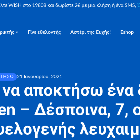
είλτε WISH στο 19808 και δωρίστε 2€ με μια κλήση ή ένα SMS,
Ο
ρικτής
Γίνε εθελοντής
Αστέρι της Ευχής!
Eshop
21 Ιανουαρίου, 2021
ΚΤΉΣΩ
 να αποκτήσω ένα
en – Δέσποινα, 7, 
υελογενής λευχαιμ