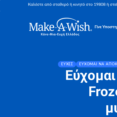
Καλέστε από σταθερό ή κινητό στο 19808 ή στ
Γίνε Υποστη
ΕΥΧΈΣ
ΕΎΧΟΜΑΙ ΝΑ ΑΠΟ
Εύχομαι
Froz
μ