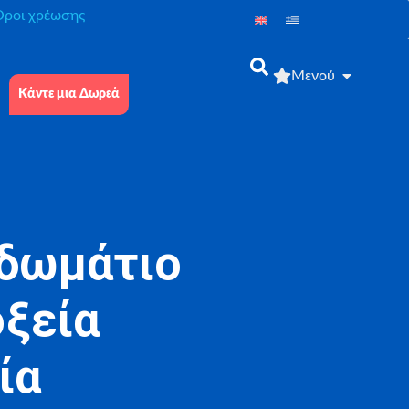
́ροι χρέωσης
Μενού
Κάντε μια Δωρεά
 δωμάτιο
οξεία
ία