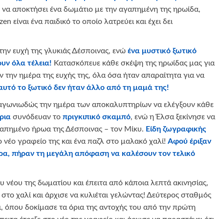
 να αποκτήσει ένα δωμάτιο με την αγαπημένη της ηρωίδα,
en είναι ένα παιδικό το οποίο λατρεύει και έχει δει
την ευχή της γλυκιάς Δέσποινας, ενώ
ένα μυστικό ξωτικό
ουν όλα τέλεια!
Κατασκόπευε κάθε σκέψη της ηρωίδας μας για
αν την ημέρα της ευχής της, όλα όσα ήταν απαραίτητα για να
υτό το ξωτικό δεν ήταν άλλο από τη μαμά της!
ν αγωνιωδώς την ημέρα των αποκαλυπτηρίων να ελέγξουν κάθε
ρια
συνόδευαν το
πριγκιπικό σκαμπό
, ενώ η Έλσα ξεκίνησε να
γαπημένο ήρωα της Δέσποινας – τον Μίκυ.
Είδη ζωγραφικής
νέο γραφείο της και ένα παζλ στο μαλακό χαλί!
Αφού έριξαν
υρα, πήραν τη μεγάλη απόφαση να καλέσουν τον τελικό
υ νέου της δωματίου και έπειτα από κάποια λεπτά ακινησίας,
στο χαλί και άρχισε να κυλιέται γελώντας! Δεύτερος σταθμός
τι, όπου δοκίμασε τα όρια της αντοχής του από την πρώτη