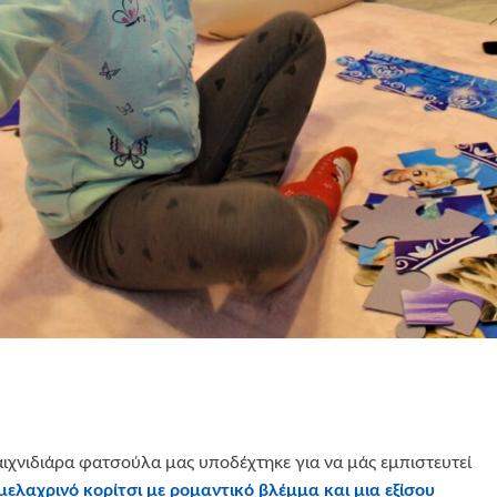
ιχνιδιάρα φατσούλα μας υποδέχτηκε για να μάς εμπιστευτεί
μελαχρινό κορίτσι με ρομαντικό βλέμμα και μια εξίσου