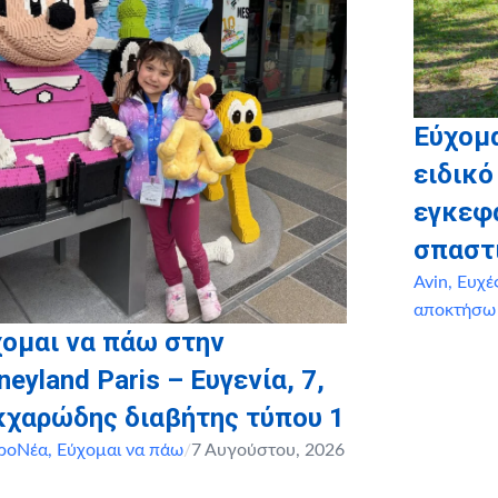
Εύχομ
ειδικό
εγκεφ
σπαστ
Avin
,
Ευχέ
αποκτήσω
ομαι να πάω στην
neyland Paris – Ευγενία, 7,
κχαρώδης διαβήτης τύπου 1
ροΝέα
,
Εύχομαι να πάω
/
7 Αυγούστου, 2026