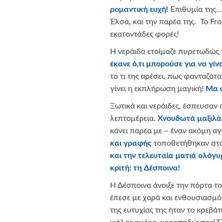
ρομαντική ευχή!
Επιθυμία της…
Έλσα, και την παρέα της. Το Froz
εκατοντάδες φορές!
Η νεράιδα ετοίμαζε πυρετωδώς 
έκανε ό,τι μπορούσε για να γίν
το τι της αρέσει, πως φανταζότ
γίνει η εκπλήρωση μαγική!
Μα α
Ξωτικά και νεράιδες, έσπευσα
λεπτομέρεια.
Χνουδωτά μαξιλά
κάνει παρέα με – έναν ακόμη α
και γραφής
τοποθετήθηκαν στο 
και την τελευταία ματιά ολόγ
κριτή: τη Δέσποινα!
Η Δέσποινα άνοιξε την πόρτα το
έπεσε με χαρά και ενθουσιασμό 
της ευτυχίας της ήταν το κρεβά