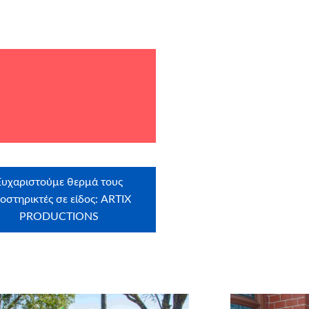
Ευχαριστούμε θερμά τους
οστηρικτές σε είδος: ARTIX
PRODUCTIONS