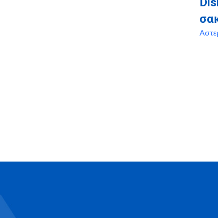
Dis
σα
Αστε