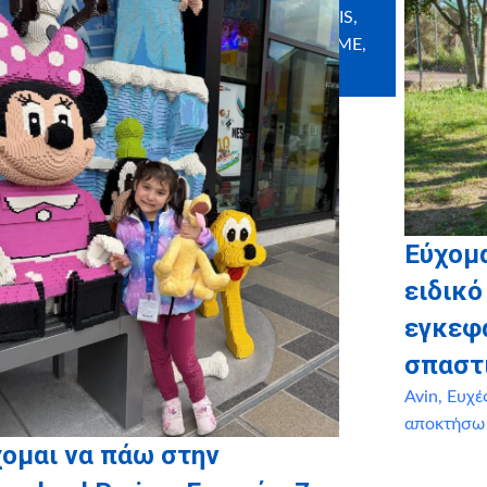
NAKAS CONCEPT, STOLIDIS,
MANIBUS MEIS, PEARL HOME,
PITOS GROUP
Εύχομ
ειδικό
εγκεφ
σπαστ
Avin
,
Ευχέ
αποκτήσω
ομαι να πάω στην