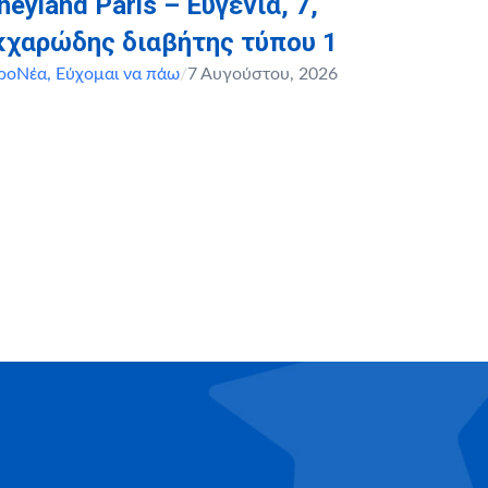
neyland Paris – Ευγενία, 7,
κχαρώδης διαβήτης τύπου 1
ροΝέα
,
Εύχομαι να πάω
/
7 Αυγούστου, 2026