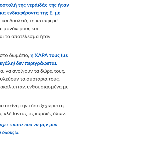
οστολή της νεράιδάς της ήταν
ικα ενδιαφέροντα της Ε. με
και δουλειά, τα κατάφερε!
ε μονόκερους και
και το αποτέλεσμα ήταν
 στο δωμάτιο,
η ΧΑΡΑ τους (με
εγάλη) δεν περιγράφεται
.
α, να ανοίγουν τα δώρα τους,
ουλεύουν τα συρτάρια τους.
ανακάλυπταν, ενθουσιασμένα με
για εκείνη την τόσο ξεχωριστή
 κλέβοντας τις καρδιές όλων.
ρχει τίποτα που να μην μου
ύ όλους
!».