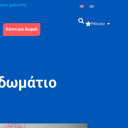
́ροι χρέωσης
Μενού
Κάντε μια Δωρεά
 δωμάτιο