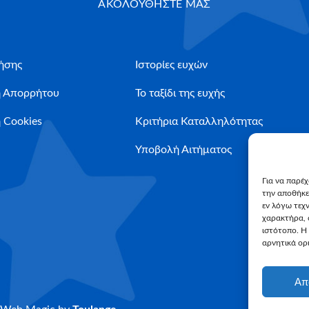
ΑΚΟΛΟΥΘΗΣΤΕ ΜΑΣ
ήσης
Ιστορίες ευχών
ή Απορρήτου
Το ταξίδι της ευχής
 Cookies
Κριτήρια Καταλληλότητας
Υποβολή Αιτήματος
Για να παρέ
την αποθήκε
εν λόγω τεχ
χαρακτήρα, 
ιστότοπο. Η
αρνητικά ορι
Απ