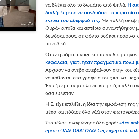
να βλέπει όλο το δωμάτιο από ψηλά.
Η απ
διπλή: έπρεπε να συνδυάσει τα κοριτσίστ
εκείνα του αδερφού της.
Με πολλή σκέψη 
Ουράνια τόξα και αστέρια συναντήθηκαν μ
δεινόσαυρους, σε φόντο ροζ και πράσινο 
μοναδικό.
Όταν η πόρτα άνοιξε και τα παιδιά μπήκαν
κεφαλαία, γιατί ήταν πραγματικά πολύ μ
Άρχισαν να ανεβοκατεβαίνουν στην κουκέτ
να κάθονται στα γραφεία τους και να ψαχ
Έπαιζαν με τα μπαλόνια και με ό,τι άλλο 
όσα έβλεπαν.
Η Ε. είχε επιλέξει η ίδια την εμφάνισή της 
μέρα και πόζαρε όλο νάζι στον φωτογράφο,
Στο τέλος, αναφώνησε όλο χαρά:
«
Δεν υπά
αρέσει ΟΛΑ! ΟΛΑ! ΟΛΑ! Σας ευχαριστώ πολ