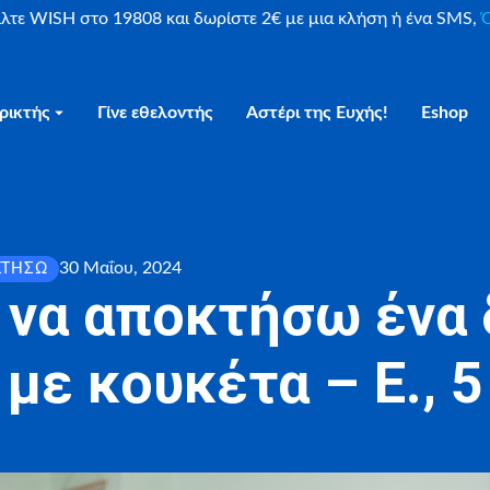
είλτε WISH στο 19808 και δωρίστε 2€ με μια κλήση ή ένα SMS,
Ο
ρικτής
Γίνε εθελοντής
Αστέρι της Ευχής!
Eshop
30 Μαΐου, 2024
ΚΤΉΣΩ
 να αποκτήσω ένα
με κουκέτα – E., 5