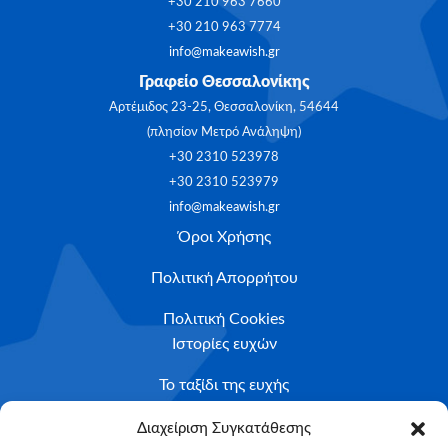
+30 210 963 7660
+30 210 963 7774
info@makeawish.gr
Γραφείο Θεσσαλονίκης
Αρτέμιδος 23-25, Θεσσαλονίκη, 54644
(πλησίον Μετρό Ανάληψη)
+30 2310 523978
+30 2310 523979
info@makeawish.gr
Όροι Χρήσης
Πολιτική Απορρήτου
Πολιτική Cookies
Ιστορίες ευχών
Το ταξίδι της ευχής
Κριτήρια Καταλληλότητας
Διαχείριση Συγκατάθεσης