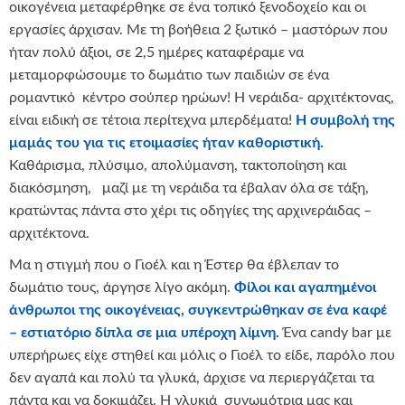
οικογένεια μεταφέρθηκε σε ένα τοπικό ξενοδοχείο και οι
εργασίες άρχισαν. Με τη βοήθεια 2 ξωτικό – μαστόρων που
ήταν πολύ άξιοι, σε 2,5 ημέρες καταφέραμε να
μεταμορφώσουμε το δωμάτιο των παιδιών σε ένα
ρομαντικό κέντρο σούπερ ηρώων! Η νεράιδα- αρχιτέκτονας,
είναι ειδική σε τέτοια περίτεχνα μπερδέματα!
Η συμβολή της
μαμάς του για τις ετοιμασίες ήταν καθοριστική.
Καθάρισμα, πλύσιμο, απολύμανση, τακτοποίηση και
διακόσμηση, μαζί με τη νεράιδα τα έβαλαν όλα σε τάξη,
κρατώντας πάντα στο χέρι τις οδηγίες της αρχινεράιδας –
αρχιτέκτονα.
Μα η στιγμή που ο Γιοέλ και η Έστερ θα έβλεπαν το
δωμάτιο τους, άργησε λίγο ακόμη.
Φίλοι και αγαπημένοι
άνθρωποι της οικογένειας, συγκεντρώθηκαν σε ένα καφέ
– εστιατόριο δίπλα σε μια υπέροχη λίμνη.
Ένα candy bar με
υπερήρωες είχε στηθεί και μόλις ο Γιοέλ το είδε, παρόλο που
δεν αγαπά και πολύ τα γλυκά, άρχισε να περιεργάζεται τα
πάντα και να δοκιμάζει. Η γλυκιά συνωμότρια μας και