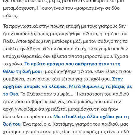
εξετάσεις, ατελείωτες μέρες μέσα στο νοσοκομείο και μια
μεταμόσχευση. Η οικογένειά του «μοιρασμένη» σε δύο
πόλεις.
Τα προγνωστικά στην πρώτη επαφή με τους γιατρούς δεν
ήταν αισιόδοξα, όπως μας διηγήθηκε η Άρτα, η μητέρα του
Γιοέλ. Αποκαρδιωμένη μετέφερε μαζί με τον σύζυγό της το
παιδί στην Αθήνα. «Όταν άκουσα ότι έχει λευχαιμία και δεν
υπάρχει θεραπεία, δεν έβλεπα τίποτα μπροστά μου. Έχασα
το χρόνο.
Το πρώτο πράγμα που σκέφτηκα ήταν τι τη
θέλω τη ζωή μου
»,
μας διηγήθηκε η Άρτα. «Δεν ξέρεις τι σου
συμβαίνει, όταν ακούς κάτι τέτοιο για το παιδί σου.
Στην
αρχή δεν μπορείς να κλάψεις. Μετά θυμώνεις, τα βάζεις με
το Θεό.
Το βλέπεις σαν τιμωρία… H κατάσταση του παιδιού
ήταν τόσο σοβαρή κι εκείνος τόσο μικρός, που από την
αρχή γνωρίζαμε ότι χρειάζεται μεταμόσχευση και ήταν
δύσκολα τα πράγματα.
Μα ο Γιοέλ είχε άλλα σχέδια για τη
ζωή του.
Ένα πρωί ο κ. Καττάμης, γιατρός του παιδιού, μας
χτύπησε την πόρτα και μας είπε ότι ο μικρός μας είναι πολύ