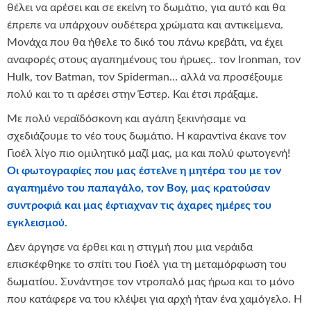
θέλει να αρέσει και σε εκείνη το δωμάτιο, για αυτό και θα
έπρεπε να υπάρχουν ουδέτερα χρώματα και αντικείμενα.
Μονάχα που θα ήθελε το δικό του πάνω κρεβάτι, να έχει
αναφορές στους αγαπημένους του ήρωες.. τον Ironman, τον
Hulk, τον Batman, τον Spiderman… αλλά να προσέξουμε
πολύ και το τι αρέσει στην Έστερ. Και έτσι πράξαμε.
Με πολύ νεραϊδόσκονη και αγάπη ξεκινήσαμε να
σχεδιάζουμε το νέο τους δωμάτιο. Η καραντίνα έκανε τον
Γιοέλ λίγο πιο ομιλητικό μαζί μας, μα και πολύ φωτογενή!
Οι φωτογραφίες που μας έστελνε η μητέρα του με τον
αγαπημένο του παπαγάλο, τον
Boy
, μας κρατούσαν
συντροφιά και μας έφτιαχναν τις άχαρες ημέρες του
εγκλεισμού.
Δεν άργησε να έρθει και η στιγμή που μια νεράιδα
επισκέφθηκε το σπίτι του Γιοέλ για τη μεταμόρφωση του
δωματίου. Συνάντησε τον ντροπαλό μας ήρωα και το μόνο
που κατάφερε να του κλέψει για αρχή ήταν ένα χαμόγελο. Η