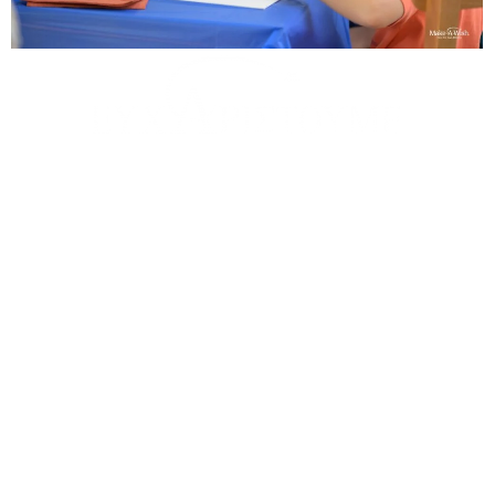
θερμά όλους όσους μας υποστήριξαν στον ηλεκτρονικό μας
περίπατο κατά τη διάρκεια του περασμένου lockdown!
Αυτή η ευχή εκπληρώθηκε με τη δική σας συμβολή!
τους εθελοντές μας:
Σπανού Χρυσούλα
τους χορηγούς σε είδος:
Deco and More, Elite Strom, Feelings Events & Γλυκές
Δημιουργίες Νικολέτα, Funbox, Hotel Iliana, Inditex – Zara
Home, Intralink Logistics, Jysk, Ledokosmos, Oikosdecor,
Pennie, Sticky, Vitex, Λίμνη Ζηρού Café Restaurant