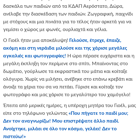
δασκάλα των παιδιών από τα ΚΔΑΠ Αερόστατο, Δώρα,
ανέλαβε την διασκέδαση των παιδιών. Ζωγραφική, παιχνίδι
με στόχους και μια πινιάτα για το τέλος ήταν αρκετά για να
γεμίσει ο χώρος με φωνές, ουρλιαχτά και γέλια.
Ο Γιοέλ ήταν μια αποκάλυψη!
Γελούσε, έτρεχε, έπαιζε,
ακόμη και στη νεράιδα μιλούσε και της χάρισε μεγάλες
αγκαλιές και φωτογραφίες!
Η ώρα πέρασε ευχάριστα και η
μεγάλη έκπληξη τον περίμενε στο σπίτι. Μπαίνοντας στο
δωμάτιο, γούρλωσε τα εκφραστικά του μάτια και κοίταξε
ολόγυρα. Χωρίς να μιλήσει, ανέβηκε στο επάνω κρεβάτι και
άνοιξε τα χέρια του σα να πετάει. Γύρισε και κοίταξε τον
φωτογράφο και μας χάρισε το μεγαλύτερο του χαμόγελο!
Έπειτα από μερικές ημέρες, η υπέροχη μητέρα του Γιοέλ, μας
είπε στο τηλέφωνο γελώντας
«Που πήγατε το παιδί μου;
Δεν τον αναγνωρίζω! Μου επιστρέψατε άλλο παιδί.
Ανοίχτηκε, μιλάει σε όλο τον κόσμο, γελάει! Δεν το
πιστεύω!»