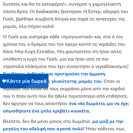
δυνατός και θα τα καταφέρει!», συνέχισε η χαμογελαστή
πάντα Άρτα. Οι διαδικασίες ξεκίνησαν. Η Έστερ, αδερφή του
Γιοέλ, βρέθηκε συμβατή δότρια και παρά τις ανησυχίες της
μαμάς, όλα πήγαν καλά!
Ο Γιοέλ μας ανέτρεψε κάθε «προγνωστικό» και, στα 6 του
χρόνια πια, ο δρόμος του τον έφερε κοντά τις νεράιδες του
Κάνε-Μια-Ευχή Ελλάδος. Μη φανταστείτε ότι ήταν απλή
υπόθεση η ευχή του Γιοέλ, μια και ήταν από τα πιο
ντροπαλά πλάσματα που έχει συναντήσει ο νεραϊδόκοσμος!
Κρυβόταν, ψιθύριζε και προτιμούσε την έμμεση
επικοινωνία μέσω της γλυκύτατης μαμάς του
.
Όταν οι
νεράιδες του είπαν να τους εκφράσει μέσα από την καρδιά
του τι ήταν αυτό που θα ήθελε περισσότερο από οτιδήποτε,
δεν άργησε να τους απαντήσει:
ένα νέο δωμάτιο, μα να έχει
οπωσδήποτε ένα μπλε κρεβάτι-κουκέτα.
Βλέπετε, δεν θα μένει μόνος στο δωμάτιο,
μα μαζί με την
μεγάλη του αδελφή που αγαπά πολύ!
Ήταν κάθετος πως