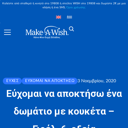
Καλέστε από σταθερό ή κινητό στο 19808 ή στείλτε WISH στο 19808 και δωρίστε 2€ με μια
κλήση ή ένα SMS,
Όροι χρέωσης
3 Νοεμβρίου, 2020
ΕΥΧΈΣ
ΕΎΧΟΜΑΙ ΝΑ ΑΠΟΚΤΉΣΩ
Εύχομαι να αποκτήσω ένα
δωμάτιο με κουκέτα –