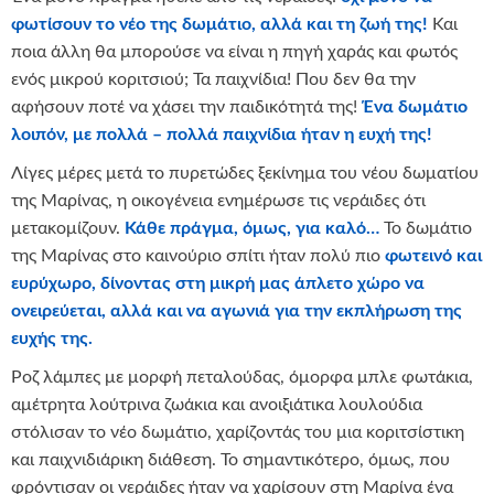
φωτίσουν το νέο της δωμάτιο, αλλά και τη ζωή της!
Και
ποια άλλη θα μπορούσε να είναι η πηγή χαράς και φωτός
ενός μικρού κοριτσιού; Τα παιχνίδια! Που δεν θα την
αφήσουν ποτέ να χάσει την παιδικότητά της!
Ένα δωμάτιο
λοιπόν, με πολλά – πολλά παιχνίδια ήταν η ευχή της!
Λίγες μέρες μετά το πυρετώδες ξεκίνημα του νέου δωματίου
της Μαρίνας, η οικογένεια ενημέρωσε τις νεράιδες ότι
μετακομίζουν.
Κάθε πράγμα, όμως, για καλό…
Το δωμάτιο
της Μαρίνας στο καινούριο σπίτι ήταν πολύ πιο
φωτεινό και
ευρύχωρο, δίνοντας στη μικρή μας άπλετο χώρο να
ονειρεύεται, αλλά και να αγωνιά για την εκπλήρωση της
ευχής της.
Ροζ λάμπες με μορφή πεταλούδας, όμορφα μπλε φωτάκια,
αμέτρητα λούτρινα ζωάκια και ανοιξιάτικα λουλούδια
στόλισαν το νέο δωμάτιο, χαρίζοντάς του μια κοριτσίστικη
και παιχνιδιάρικη διάθεση. Το σημαντικότερο, όμως, που
φρόντισαν οι νεράιδες ήταν να χαρίσουν στη Μαρίνα ένα