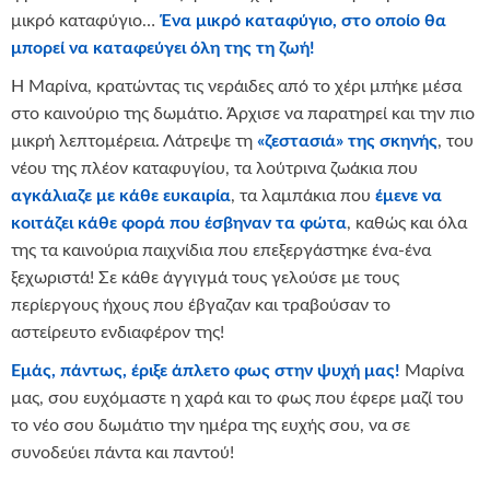
μικρό καταφύγιο…
Ένα μικρό καταφύγιο, στο οποίο θα
μπορεί να καταφεύγει όλη της τη ζωή!
Η Μαρίνα, κρατώντας τις νεράιδες από το χέρι μπήκε μέσα
στο καινούριο της δωμάτιο. Άρχισε να παρατηρεί και την πιο
μικρή λεπτομέρεια. Λάτρεψε τη
«ζεστασιά» της σκηνής
, του
νέου της πλέον καταφυγίου, τα λούτρινα ζωάκια που
αγκάλιαζε με κάθε ευκαιρία
, τα λαμπάκια που
έμενε να
κοιτάζει κάθε φορά που έσβηναν τα φώτα
, καθώς και όλα
της τα καινούρια παιχνίδια που επεξεργάστηκε ένα-ένα
ξεχωριστά! Σε κάθε άγγιγμά τους γελούσε με τους
περίεργους ήχους που έβγαζαν και τραβούσαν το
αστείρευτο ενδιαφέρον της!
Εμάς, πάντως, έριξε άπλετο φως στην ψυχή μας!
Μαρίνα
μας, σου ευχόμαστε η χαρά και το φως που έφερε μαζί του
το νέο σου δωμάτιο την ημέρα της ευχής σου, να σε
συνοδεύει πάντα και παντού!