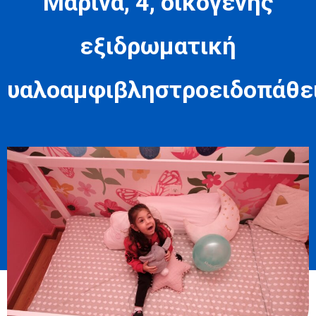
Μαρίνα, 4, οικογενής
εξιδρωματική
υαλοαμφιβληστροειδοπάθε