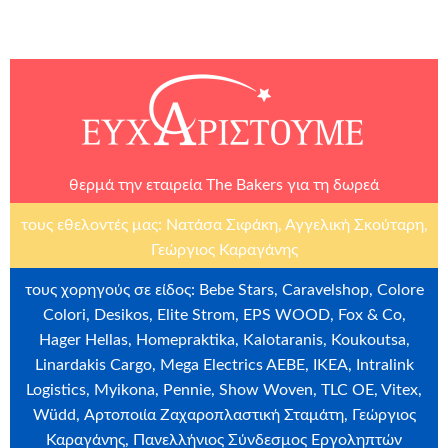
θερμά την εταιρεία
The Bakers
για τη δωρεά
τους εθελοντές μας: Νατάσα Σιφάκη, Αγγελική Σκούταρη,
Γεώργιος Καραγάνης
τους χορηγούς σε είδος: Bebe Stars, Caravelshop, Colore
Colori, Desikos, Elite Strom, EPS WOOD, Fox & Co,
Hager Hellas, Homepraktika, Kalotaranis, Koukoutsa,
Linardakis Cargo, Mega Electrics AEBE, ΙΚΕΑ, Intralink
Logistics, Myikona, Pennie, Show Woven, TLC OE, Vitex,
Wüdd, Αρτοποιία Ζαχαροπλαστική Σταμάτη, Γεώργιος
Καραγάνης, Πανελλήνιος Σύνδεσμος Εργοληπτών