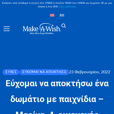
Καλέστε από σταθερό ή κινητό στο 19808 ή στείλτε WISH στο 19808 και δωρίστε 2€ με μια
κλήση ή ένα SMS,
Όροι χρέωσης
23 Φεβρουαρίου, 2022
ΕΥΧΈΣ
ΕΎΧΟΜΑΙ ΝΑ ΑΠΟΚΤΉΣΩ
Εύχομαι να αποκτήσω ένα
δωμάτιο με παιχνίδια –