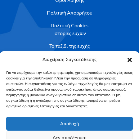
Όροι Χρήσης
Πολιτική Απορρήτου
Πολιτική Cookies
Ιστορίες ευχών
Το ταξίδι της ευχής
Κριτήρια Καταλληλότητας
Διαχείριση Συγκατάθεσης
Υποβολή Αιτήματος
Για να παρέχουμε την καλύτερη εμπειρία, χρησιμοποιούμε τεχνολογίες όπως
cookies για την αποθήκευση ή/και την πρόσβαση σε πληροφορίες
NEWSLETTER
συσκευών. Η συγκατάθεση για τις εν λόγω τεχνολογίες θα μας επιτρέψει να
Email*
επεξεργαστούμε δεδομένα προσωπικού χαρακτήρα, όπως συμπεριφορά
περιήγησης ή μοναδικά αναγνωριστικά σε αυτόν τον ιστότοπο. Η μη
συγκατάθεση ή η ανάκληση της συγκατάθεσης, μπορεί να επηρεάσει
αρνητικά ορισμένες λειτουργίες και δυνατότητες.
Αποδοχή
Δεν αποδέχομαι