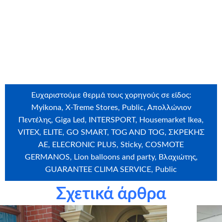
θερμά την εταιρεία
XM
για τη δωρεά
Ευχαριστούμε θερμά τους εθελοντές που έλαβαν μέρος
στην ευχή: Αναστασία Δημητράντζου, Ιωάννα Συκιανάκη,
Ρόκου Βασιλική
Ευχαριστούμε θερμά τους χορηγούς σε είδος:
Myikona, X-Treme Stores, Public, Aπολλώνιον
Πεντέλης, Giga Led, INTERSPORT, Ηousemarket Ιkea,
VITEX, ELITE, GO SMART, TOG AND TOG, ΣΚΡΕΚΗΣ
ΑΕ, ELECRONIC PLUS, Sticky, COSMOTE
GERMANOS, Lion balloons and party, Βλαχιώτης,
GUARANTEE CLIMA SERVICE, Public
Σχετικά άρθρα
Ευχαριστούμε θερμά την εταιρεία
Craftbox.gr
για την
αποστολή birthday box – έκπληξη σε όλα τα παιδιά μας,