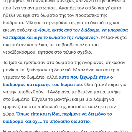
τη βοηθάει να δυναμώνει συνεχώς απέναντι στην ασθένεια
που έχει να αντιμετωπίσει. Αγαπάει τον στίβο και γι’ αυτό
ήθελε να έχει στο δωμάτιο της τον προσωπικό της
διάδρομο. Μίλησε στη νεράιδά της για το όνειρό της και
εκείνη σκέφτηκε
«Ίσως, εκτός από τον διάδρομο, να μπορούσα
να πειράξω και λίγο το δωμάτιο της Ανδριάνας!»
.
Μέρα-νύχτα
σκεφτόταν και τελικά, με τη βοήθεια όλου του
νεραϊδόκοσμου, έφτασε στο τελικό σχέδιο.
Τα ξωτικά τρύπωσαν στο δωμάτιο της Ανδριάνας, σήκωσαν
μανίκια και ξεκίνησαν τη δουλειά. Μπαλόνια και αστέρια
γέμισαν το δωμάτιο, αλλά
αυτό που ξεχώριζε ήταν ο
διάδρομος καταμεσής του δωματίου
. Όλα ήταν έτοιμα για
να την υποδεχθούν. Η Ανδριάνα, με δεμένα μάτια, μπήκε
στο δωμάτιο. Έβγαλε το μαντήλι και με μία λάμψη να
εμφανίζεται στο πρόσωπό της, κοιτούσε έκπληκτη τον
χώρο.
Όπως είπε και η ίδια, περίμενε να δει μόνο το
διάδρομο και όχι… το υπόλοιπο δωμάτιο.
Η χαρά ζωγραφίστηκε στα μάτια της. Δεν σταμάτησε να λέει