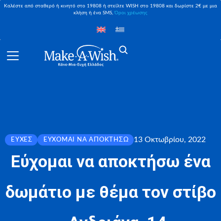
Καλέστε από σταθερό ή κινητό στο 19808 ή στείλτε WISH στο 19808 και δωρίστε 2€ με μια
κλήση ή ένα SMS,
Όροι χρέωσης
13 Οκτωβρίου, 2022
ΕΥΧΈΣ
ΕΎΧΟΜΑΙ ΝΑ ΑΠΟΚΤΉΣΩ
Εύχομαι να αποκτήσω ένα
δωμάτιο με θέμα τον στίβο