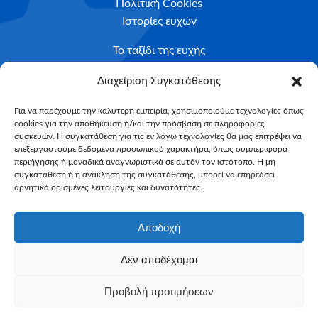
Πολιτική Cookies
Ιστορίες ευχών
Το ταξίδι της ευχής
Κριτήρια Καταλληλότητας
Διαχείριση Συγκατάθεσης
Υποβολή Αιτήματος
Για να παρέχουμε την καλύτερη εμπειρία, χρησιμοποιούμε τεχνολογίες όπως
cookies για την αποθήκευση ή/και την πρόσβαση σε πληροφορίες
NEWSLETTER
συσκευών. Η συγκατάθεση για τις εν λόγω τεχνολογίες θα μας επιτρέψει να
Email*
επεξεργαστούμε δεδομένα προσωπικού χαρακτήρα, όπως συμπεριφορά
περιήγησης ή μοναδικά αναγνωριστικά σε αυτόν τον ιστότοπο. Η μη
συγκατάθεση ή η ανάκληση της συγκατάθεσης, μπορεί να επηρεάσει
αρνητικά ορισμένες λειτουργίες και δυνατότητες.
Αποδοχή
Δεν αποδέχομαι
Make-A-Wish Greece © 2025
Προβολή προτιμήσεων
All Rights Reserved
Web Magic by
Toulange