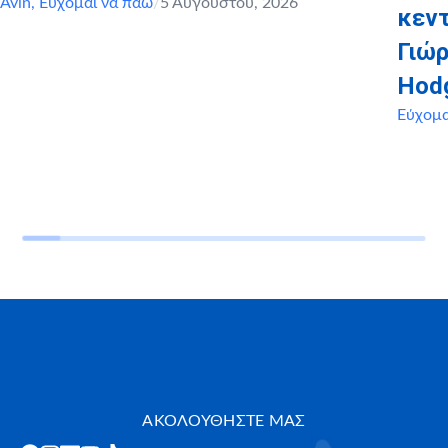
Avin
,
Εύχομαι να πάω
/
5 Αυγούστου, 2026
κεντ
Γιώρ
Hod
Εύχομα
ΑΚΟΛΟΥΘΗΣΤΕ ΜΑΣ