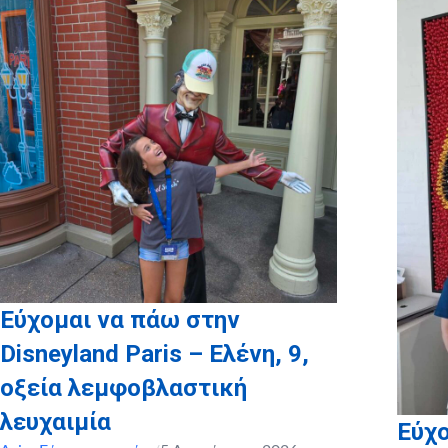
καθώς και το
myikona.gr
για τη χορηγία όλων των
προσωποποιημένων φωτογραφικών άλμπουμ των παιδιών
μας!
Εύχομαι να πάω στην
Disneyland Paris – Ελένη, 9,
οξεία λεμφοβλαστική
λευχαιμία
Εύχο