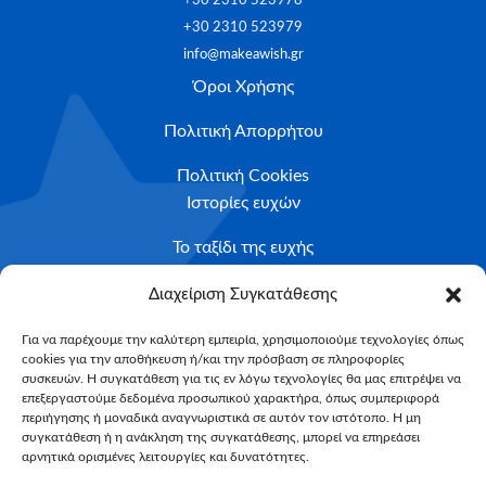
+30 2310 523978
+30 2310 523979
info@makeawish.gr
Όροι Χρήσης
Πολιτική Απορρήτου
Πολιτική Cookies
Ιστορίες ευχών
Το ταξίδι της ευχής
Κριτήρια Καταλληλότητας
Διαχείριση Συγκατάθεσης
Υποβολή Αιτήματος
Για να παρέχουμε την καλύτερη εμπειρία, χρησιμοποιούμε τεχνολογίες όπως
cookies για την αποθήκευση ή/και την πρόσβαση σε πληροφορίες
NEWSLETTER
συσκευών. Η συγκατάθεση για τις εν λόγω τεχνολογίες θα μας επιτρέψει να
Email*
επεξεργαστούμε δεδομένα προσωπικού χαρακτήρα, όπως συμπεριφορά
περιήγησης ή μοναδικά αναγνωριστικά σε αυτόν τον ιστότοπο. Η μη
συγκατάθεση ή η ανάκληση της συγκατάθεσης, μπορεί να επηρεάσει
αρνητικά ορισμένες λειτουργίες και δυνατότητες.