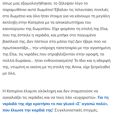
όπως μας εξομολογήθηκαν, το ζήλεψαν λίγο το
παραμυθένιο αυτό δωμάτιο! Έβαλαν τις τελευταίες πινελιές
στο δωμάτιο και όλα ήταν έτοιμα για να κάνουμε τη μεγάλη
έκπληξη στην Κατερίνα με τα αποκαλυπτήρια του
καινούργιου της δωματίου. Είχε φορέσει τη στολή της Elsa,
που της έστειλε η νεράιδα, και μπήκε στο παγωμένο
βασίλειό της. Δεν πίστευε στα μάτια της! Δεν ήξερε πού να
πρωτοκοιτάξει… την υπέροχη ταπετσαρία με την αγαπημένη
της Elsa, τις νιφάδες που στροβιλίζονταν στην οροφή, τα
πολλά δωράκια… ήταν ενθουσιασμένη! Το ίδιο και η αδερφή
της, ντυμένη κι εκείνη με τη στολή της Anna, είχε ξετρελαθεί
με όλα.
Η Κατερίνα έλαμπε ολόκληρη και δεν σταματούσε να
αγκαλιάζει τις νεράιδες και να τους λέει «ευχαριστώ».
Για τη
νεράιδά της είχε κρατήσει το πιο γλυκό «Σ’ αγαπώ πολύ»,
που έλιωσε την καρδιά της!
Συγκλονιστικές στιγμές,