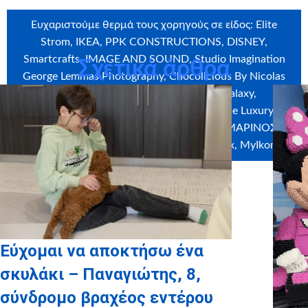
Ευχαριστούμε θερμά τους χορηγούς σε είδος: Elite
Strom, ΙΚΕΑ, PPK CONSTRUCTIONS, DISNEY,
Smartcrafts, IMAGE AND SOUND, Studio Imagination
Σχετικά άρθρα
George Lemmas Photography, Chocolicious By Nicolas
Paschalis, FOTA FOTA, Vitex, PartyGalaxy,
Ζαχαροπλαστείο Γεύση Γλυκού, My Home Luxury,
Πανθεσσαλικό Δίκτυο, Shopformore.gr, ΜΑΡΙΝΟΣ
ΜΕΤΑΚΟΜΙΣΕΙΣ – ΜΕΤΑΦΟΡΕΣ, Craftbox, MyIkona
Εύχομαι να αποκτήσω ένα
σκυλάκι – Παναγιώτης, 8,
σύνδρομο βραχέος εντέρου