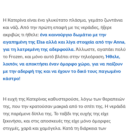
Η Κατερίνα είναι ένα γλυκύτατο πλάσμα, γεμάτο ζωντάνια
και νάζι. Από την πρώτη επαφή με τις νεράιδες, ήξερε
ακριβώς τι ήθελε:
ένα καινούργιο δωμάτιο με την
αγαπημένη της Elsa αλλά και λίγα στοιχεία από την Anna,
για τη λατρεμένη της αδερφούλα.
Άλλωστε, αγαπάει πολύ
το Frozen, και μόνο αυτό βλέπει στην τηλεόραση.
Ήθελε,
λοιπόν, να αποκτήσει έναν όμορφο χώρο, για να παίζουν
με την αδερφή της και να έχουν το δικό τους παγωμένο
κάστρο!
Η ευχή της Κατερίνας καθυστερούσε, λόγω των θεραπειών
της, που την κρατούσαν μακριά από το σπίτι της. Η νεράιδά
της παρέμενε δίπλα της. Το ταξίδι της ευχής της είχε
ξεκινήσει, και στις αποσκευές της είχε μόνο όμορφες
στιγμές, χαρά και χαμόγελα. Κατά τη διάρκεια των