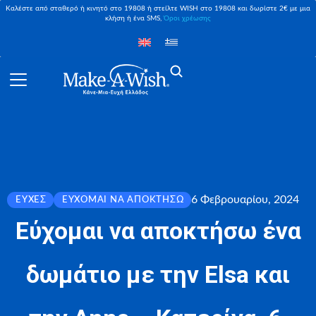
Καλέστε από σταθερό ή κινητό στο 19808 ή στείλτε WISH στο 19808 και δωρίστε 2€ με μια
κλήση ή ένα SMS,
Όροι χρέωσης
6 Φεβρουαρίου, 2024
ΕΥΧΈΣ
ΕΎΧΟΜΑΙ ΝΑ ΑΠΟΚΤΉΣΩ
Εύχομαι να αποκτήσω ένα
δωμάτιο με την Elsa και