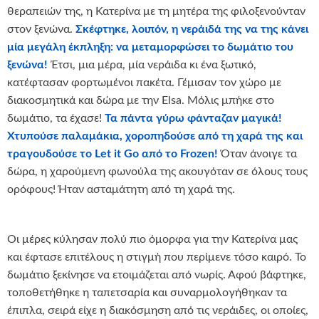
θεραπειών της, η Κατερίνα με τη μητέρα της φιλοξενούνταν
στον ξενώνα.
Σκέφτηκε, λοιπόν, η νεράιδά της να της κάνει
μία μεγάλη έκπληξη: να μεταμορφώσει το δωμάτιο του
ξενώνα!
Έτσι, μια μέρα, μία νεράιδα κι ένα ξωτικό,
κατέφτασαν φορτωμένοι πακέτα. Γέμισαν τον χώρο με
διακοσμητικά και δώρα με την Elsa. Μόλις μπήκε στο
δωμάτιο, τα έχασε!
Τα πάντα γύρω φάνταζαν μαγικά!
Χτυπούσε παλαμάκια, χοροπηδούσε από τη χαρά της και
τραγουδούσε το
Let
it
Go
από το
Frozen
!
Όταν άνοιγε τα
δώρα, η χαρούμενη φωνούλα της ακουγόταν σε όλους τους
ορόφους! Ήταν ασταμάτητη από τη χαρά της.
Οι μέρες κύλησαν πολύ πιο όμορφα για την Κατερίνα μας
και έφτασε επιτέλους η στιγμή που περίμενε τόσο καιρό. Το
δωμάτιο ξεκίνησε να ετοιμάζεται από νωρίς. Αφού βάφτηκε,
τοποθετήθηκε η ταπετσαρία και συναρμολογήθηκαν τα
έπιπλα, σειρά είχε η διακόσμηση από τις νεράιδες, οι οποίες,