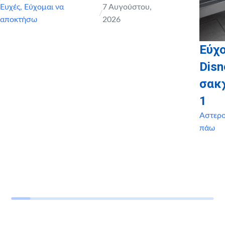
Ευχές
,
Εύχομαι να
7 Αυγούστου,
/
αποκτήσω
2026
Εύχο
Disn
σακ
1
Αστερ
πάω