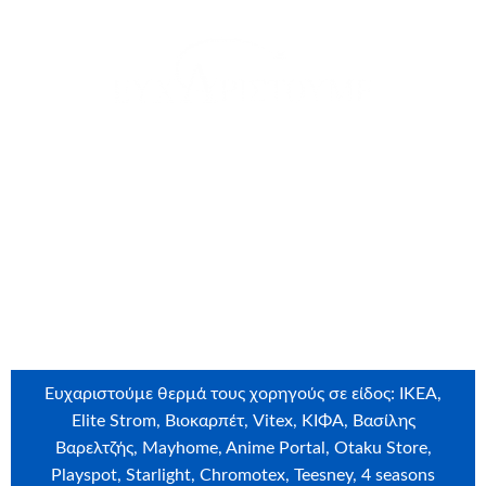
θερμά την
BRINK’S HELLAS
και τους εργαζόμενους που
συνέβαλαν στην εκπλήρωση της ευχής του Κωνσταντίνου
με τις δωρεές τους
Ευχαριστούμε θερμά τους εθελοντές που έλαβαν μέρος
στην ευχή: Κορίνα Τρικαλιώτη, Σταυρούλα Τζελεπάκη, Ελένη
Σαμαρά
Ευχαριστούμε θερμά τους χορηγούς σε είδος: IKEA,
Elite Strom, Βιοκαρπέτ, Vitex, ΚΙΦΑ, Βασίλης
Βαρελτζής, Mayhome, Anime Portal, Otaku Store,
Playspot, Starlight, Chromotex, Teesney, 4 seasons