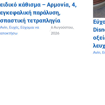
ειδικό κάθισμα – Αρμονία, 4,
εγκεφαλική παράλυση,
σπαστική τετραπληγία
Εύχο
Avin
,
Ευχές
,
Εύχομαι να
6 Αυγούστου,
Disn
/
αποκτήσω
2026
οξε
λευχ
Avin
,
Ε