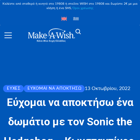
Καλέστε από σταθερό ή κινητό στο 19808 ή στείλτε WISH στο 19808 και δωρίστε 2€ με μια
κλήση ή ένα SMS,
Όροι χρέωσης
13 Οκτωβρίου, 2022
ΕΥΧΈΣ
ΕΎΧΟΜΑΙ ΝΑ ΑΠΟΚΤΉΣΩ
Εύχομαι να αποκτήσω ένα
δωμάτιο με τον Sonic the