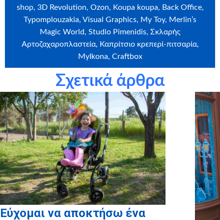
shop, 3D Revolution, Ozon, Koupa koupa, Back Office,
Typomplouzakia, Visual Graphics, My Toy, Merlin’s
Magic World, Studio Pimenidis, Σκλαρής
Αρτοζαχαροπλαστεία, Καπρίτσιο κρεπερί-πιτσαρία,
MyIkona, Craftbox
Σχετικά άρθρα
Ευχαριστούμε θερμά την εταιρεία
Craftbox.gr
για την
αποστολή birthday box – έκπληξη σε όλα τα παιδιά μας,
καθώς και το
myikona.gr
για τη χορηγία όλων των
προσωποποιημένων φωτογραφικών άλμπουμ των παιδιών
μας!
Εύχομαι να αποκτήσω ένα