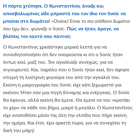
Η πόρτα χτύπησε. Ο Κωνσταντίνος άνοιξε και
αποσβολωμένος είδε μπροστά του τον ίδιο τον
Sonic
να
μπαίνει στο δωμάτιο!
«
Ουάου! Είναι το πιο απίθανο δωμάτιο
που έχω δει
», φώναξε ο Sonic.
Πώς να ήταν, άραγε, να
βλέπεις τον εαυτό σου παντού;
Ο Κωνσταντίνος χρειάστηκε μερικά λεπτά για να
συνειδητοποιήσει ότι δεν ονειρεύεται κι ότι ο Sonic ήταν
όντως εκεί, μαζί του. Τον αγκάλιαζε συνεχώς, για να
σιγουρευτεί. Και, παρόλο που ο Sonic ήταν εκεί, δεν άφησε
στιγμή τη λούτρινη φιγούρα του από την αγκαλιά του.
Εκείνη η μικρογραφία του Sonic είχε κάτι ξεχωριστό για
εκείνον. Ήταν σαν μια πηγή δύναμης και ενέργειας. Ο Sonic
θα έφευγε, αλλά εκείνη θα έμενε. Θα έμενε να του «κρατάει
το χέρι» σε κάθε του βήμα, μικρό ή μεγάλο. Ο Κωνσταντίνος
είχε εναποθέσει μέσα της όλη την ελπίδα που πήρε εκείνη
την ημέρα. Και έτσι, έχει αρκετή τώρα, για να συνεχίσει τη
δική του μάχη!