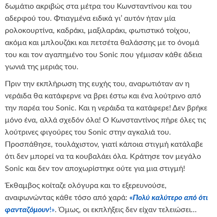
δωμάτιο ακριβώς στα μέτρα του Κωνσταντίνου και του
αδερφού του. Φτιαγμένα ειδικά γι’ αυτόν ήταν μία
ρολοκουρτίνα, καδράκι, μαξιλαράκι, φωτιστικό τοίχου,
ακόμα και μπλουζάκι και πετσέτα θαλάσσης με το όνομά
του και τον αγαπημένο του Sonic που γέμισαν κάθε άδεια
γωνιά της μεριάς του.
Πριν την εκπλήρωση της ευχής του, αναρωτιόταν αν η
νεράιδα θα κατάφερνε να βρει έστω και ένα λούτρινο από
την παρέα του Sonic. Και η νεράιδα τα κατάφερε! Δεν βρήκε
μόνο ένα, αλλά σχεδόν όλα! Ο Κωνσταντίνος πήρε όλες τις
λούτρινες φιγούρες του Sonic στην αγκαλιά του.
Προσπάθησε, τουλάχιστον, γιατί κάποια στιγμή κατάλαβε
ότι δεν μπορεί να τα κουβαλάει όλα. Κράτησε τον μεγάλο
Sonic και δεν τον αποχωρίστηκε ούτε για μια στιγμή!
Έκθαμβος κοίταζε ολόγυρα και το εξερευνούσε,
αναφωνώντας κάθε τόσο από χαρά:
«
Πολύ καλύτερο από ότι
φανταζόμουν
!»
. Όμως, οι εκπλήξεις δεν είχαν τελειώσει…