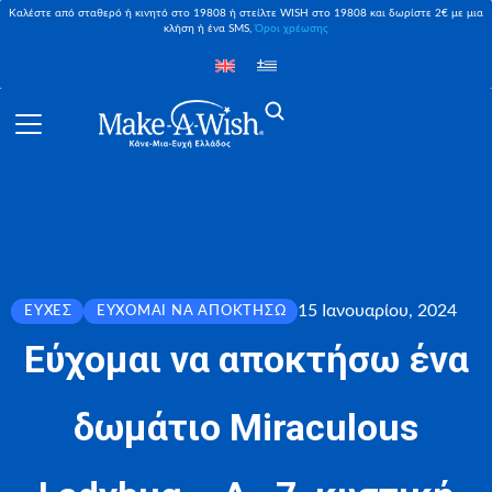
Καλέστε από σταθερό ή κινητό στο 19808 ή στείλτε WISH στο 19808 και δωρίστε 2€ με μια
κλήση ή ένα SMS,
Όροι χρέωσης
15 Ιανουαρίου, 2024
ΕΥΧΈΣ
ΕΎΧΟΜΑΙ ΝΑ ΑΠΟΚΤΉΣΩ
Εύχομαι να αποκτήσω ένα
δωμάτιο Miraculous