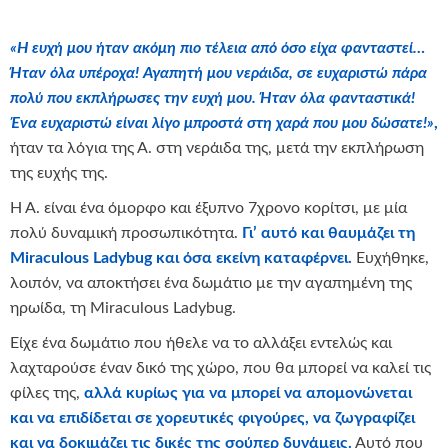
«Η ευχή μου ήταν ακόμη πιο τέλεια από όσο είχα φανταστεί…
Ήταν όλα υπέροχα! Αγαπητή μου νεράιδα, σε ευχαριστώ πάρα
πολύ που εκπλήρωσες την ευχή μου. Ήταν όλα φανταστικά!
Ένα ευχαριστώ είναι λίγο μπροστά στη χαρά που μου δώσατε!»
,
ήταν τα λόγια της Α. στη νεράιδα της, μετά την εκπλήρωση
της ευχής της.
Η Α. είναι ένα όμορφο και έξυπνο 7χρονο κορίτσι, με μία
πολύ δυναμική προσωπικότητα.
Γι’ αυτό και θαυμάζει τη
Miraculous
Ladybug
και όσα εκείνη καταφέρνει.
Ευχήθηκε,
λοιπόν, να αποκτήσει ένα δωμάτιο με την αγαπημένη της
ηρωίδα, τη Miraculous Ladybug.
Είχε ένα δωμάτιο που ήθελε να το αλλάξει εντελώς και
λαχταρούσε έναν δικό της χώρο, που θα μπορεί να καλεί τις
φίλες της,
αλλά κυρίως για να μπορεί να απομονώνεται
και να επιδίδεται σε χορευτικές φιγούρες, να ζωγραφίζει
και να δοκιμάζει τις δικές της σούπερ δυνάμεις.
Αυτό που