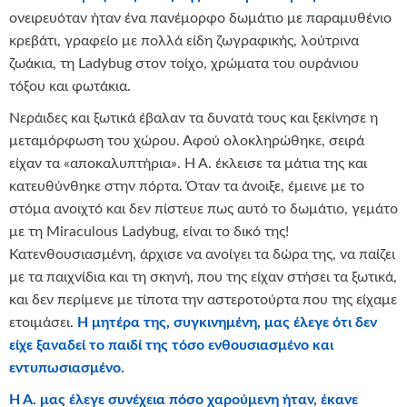
ονειρευόταν ήταν ένα πανέμορφο δωμάτιο με παραμυθένιο
κρεβάτι, γραφείο με πολλά είδη ζωγραφικής, λούτρινα
ζωάκια, τη Ladybug στον τοίχο, χρώματα του ουράνιου
τόξου και φωτάκια.
Νεράιδες και ξωτικά έβαλαν τα δυνατά τους και ξεκίνησε η
μεταμόρφωση του χώρου. Αφού ολοκληρώθηκε, σειρά
είχαν τα «αποκαλυπτήρια». Η Α. έκλεισε τα μάτια της και
κατευθύνθηκε στην πόρτα. Όταν τα άνοιξε, έμεινε με το
στόμα ανοιχτό και δεν πίστευε πως αυτό το δωμάτιο, γεμάτο
με τη Miraculous Ladybug, είναι το δικό της!
Κατενθουσιασμένη, άρχισε να ανοίγει τα δώρα της, να παίζει
με τα παιχνίδια και τη σκηνή, που της είχαν στήσει τα ξωτικά,
και δεν περίμενε με τίποτα την αστεροτούρτα που της είχαμε
ετοιμάσει.
Η μητέρα της, συγκινημένη, μας έλεγε ότι δεν
είχε ξαναδεί το παιδί της τόσο ενθουσιασμένο και
εντυπωσιασμένο.
Η Α. μας έλεγε συνέχεια πόσο χαρούμενη ήταν, έκανε