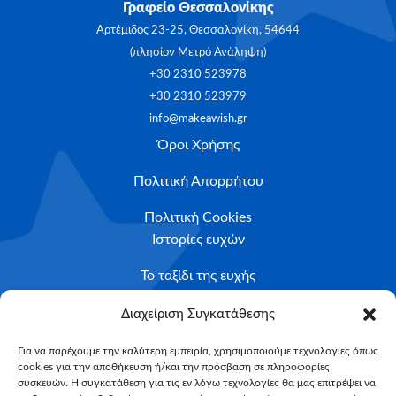
Γραφείο Θεσσαλονίκης
Αρτέμιδος 23-25, Θεσσαλονίκη, 54644
(πλησίον Μετρό Ανάληψη)
+30 2310 523978
+30 2310 523979
info@makeawish.gr
Όροι Χρήσης
Πολιτική Απορρήτου
Πολιτική Cookies
Ιστορίες ευχών
Το ταξίδι της ευχής
Κριτήρια Καταλληλότητας
Διαχείριση Συγκατάθεσης
Υποβολή Αιτήματος
Για να παρέχουμε την καλύτερη εμπειρία, χρησιμοποιούμε τεχνολογίες όπως
cookies για την αποθήκευση ή/και την πρόσβαση σε πληροφορίες
NEWSLETTER
συσκευών. Η συγκατάθεση για τις εν λόγω τεχνολογίες θα μας επιτρέψει να
Email*