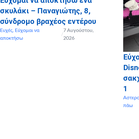
Εύχομαι να αποκτήσω ένα
σκυλάκι – Παναγιώτης, 8,
σύνδρομο βραχέος εντέρου
Ευχές
,
Εύχομαι να
7 Αυγούστου,
/
αποκτήσω
2026
Εύχο
Disn
σακ
1
Αστερ
πάω