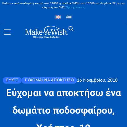
Καλέστε από σταθερό ή κινητό στο 19808 ή στείλτε WISH στο 19808 και δωρίστε 2€ με μια
κλήση ή ένα SMS,
Όροι χρέωσης
16 Νοεμβρίου, 2018
ΕΥΧΈΣ
ΕΎΧΟΜΑΙ ΝΑ ΑΠΟΚΤΉΣΩ
Εύχομαι να αποκτήσω ένα
δωμάτιο ποδοσφαίρου,