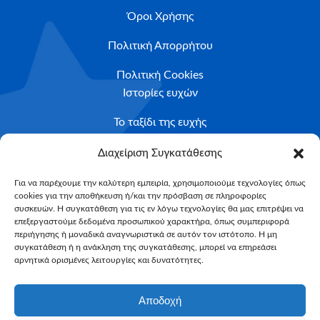
Όροι Χρήσης
Πολιτική Απορρήτου
Πολιτική Cookies
Ιστορίες ευχών
Το ταξίδι της ευχής
Κριτήρια Καταλληλότητας
Διαχείριση Συγκατάθεσης
Υποβολή Αιτήματος
Για να παρέχουμε την καλύτερη εμπειρία, χρησιμοποιούμε τεχνολογίες όπως
cookies για την αποθήκευση ή/και την πρόσβαση σε πληροφορίες
NEWSLETTER
συσκευών. Η συγκατάθεση για τις εν λόγω τεχνολογίες θα μας επιτρέψει να
Email*
επεξεργαστούμε δεδομένα προσωπικού χαρακτήρα, όπως συμπεριφορά
περιήγησης ή μοναδικά αναγνωριστικά σε αυτόν τον ιστότοπο. Η μη
συγκατάθεση ή η ανάκληση της συγκατάθεσης, μπορεί να επηρεάσει
αρνητικά ορισμένες λειτουργίες και δυνατότητες.
Αποδοχή