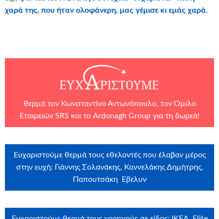
χαρά της, που ήταν ολοφάνερη, μας γέμισε κι εμάς χαρά.
θερμά τον Κωνσταντίνο Αντωνόπουλο, τον
Όμιλο
Εταιρειών SRS
και το
Ardonagh Group
για τη δωρεά!
Ευχαριστούμε θερμά τους εθελοντές που έλαβαν μέρος
στην ευχή: Γιάννης Σολανάκης, Καννελάκης Δημήτρης,
Παπουτσάκη Εβελυν
Ευχαριστούμε θερμά τους χορηγούς σε είδος: IKEA, Elite