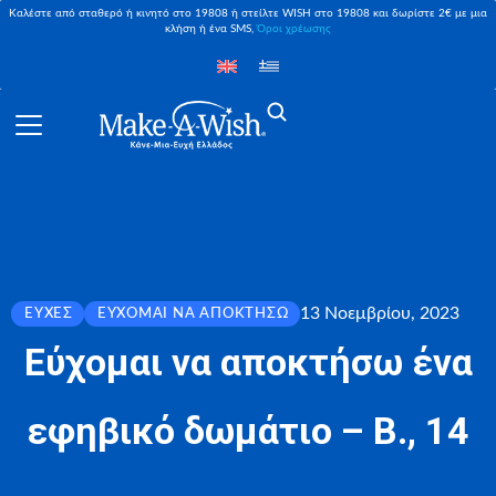
Καλέστε από σταθερό ή κινητό στο 19808 ή στείλτε WISH στο 19808 και δωρίστε 2€ με μια
κλήση ή ένα SMS,
Όροι χρέωσης
13 Νοεμβρίου, 2023
ΕΥΧΈΣ
ΕΎΧΟΜΑΙ ΝΑ ΑΠΟΚΤΉΣΩ
Εύχομαι να αποκτήσω ένα
εφηβικό δωμάτιο – Β., 14