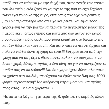
παιδί μου να χαίρεται με την ψυχή του, όταν άνοιξε την πόρτα
του δωματίου, είδα ξανά το χαμόγελο της που το είχα ξεχάσει…
τώρα έχει τον δικό της χώρο, έτσι όπως τον είχε ονειρευτεί ή
μάλλον περισσότερο από ότι είχε ονειρευτεί και είμαι τόσο
χαρούμενη να την βλέπω να περνάει το μεγαλύτερο μέρος της
ημέρας εκεί.. όπως επίσης και μετά από όλο αυτόν τον καιρό
που κοιμόταν μόνο δίπλα μου τώρα κοιμάται στο δωμάτιό της
και δεν θέλει και κανέναν!!!! Και αυτό πάει να πει ότι άρχισε και
πάλι να νιώθει δυνατή χάρη σε εσάς!!! Εύχομαι μέσα από την
ψυχή μου να σας έχει ο Θεός πάντα καλά κ να συνεχίσετε να
δίνετε χαρά, δύναμη, αγάπη κ ένα κίνητρο για να συνεχίζουν τα
παιδιά μας να παλεύουν!!! Και όση χαρά έχετε δώσει όλα αυτά
τα χρόνια στα παιδιά μας εύχομαι να έρθει στην ζωή σας 1000
φορές περισσότερη!! Με απέραντη ευγνωμοσύνη, και αγάπη
προς εσάς… χίλια ευχαριστώ!!!»
Με αυτά τα λόγια, η μητέρα της Β. φώτισε τις καρδιές όλων
μας.