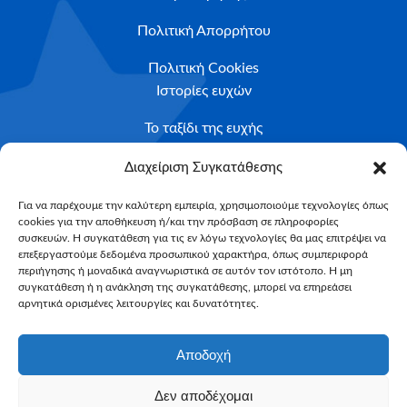
Πολιτική Απορρήτου
Πολιτική Cookies
Ιστορίες ευχών
Το ταξίδι της ευχής
Κριτήρια Καταλληλότητας
Διαχείριση Συγκατάθεσης
Υποβολή Αιτήματος
Για να παρέχουμε την καλύτερη εμπειρία, χρησιμοποιούμε τεχνολογίες όπως
cookies για την αποθήκευση ή/και την πρόσβαση σε πληροφορίες
NEWSLETTER
συσκευών. Η συγκατάθεση για τις εν λόγω τεχνολογίες θα μας επιτρέψει να
Email*
επεξεργαστούμε δεδομένα προσωπικού χαρακτήρα, όπως συμπεριφορά
περιήγησης ή μοναδικά αναγνωριστικά σε αυτόν τον ιστότοπο. Η μη
συγκατάθεση ή η ανάκληση της συγκατάθεσης, μπορεί να επηρεάσει
αρνητικά ορισμένες λειτουργίες και δυνατότητες.
Αποδοχή
Δεν αποδέχομαι