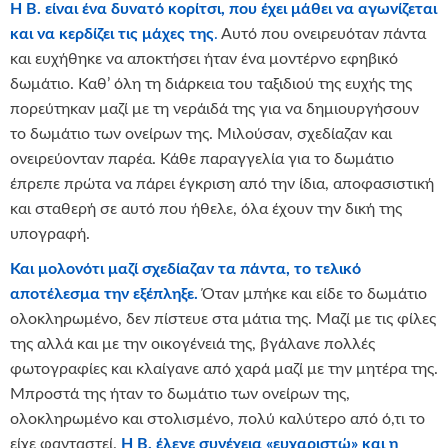
Η Β. είναι ένα δυνατό κορίτσι, που έχει μάθει να αγωνίζεται
και να κερδίζει τις μάχες της
.
Αυτό που ονειρευόταν πάντα
και ευχήθηκε να αποκτήσει ήταν ένα μοντέρνο εφηβικό
δωμάτιο. Καθ’ όλη τη διάρκεια του ταξιδιού της ευχής της
πορεύτηκαν μαζί με τη νεράιδά της για να δημιουργήσουν
το δωμάτιο των ονείρων της. Μιλούσαν, σχεδίαζαν και
ονειρεύονταν παρέα. Κάθε παραγγελία για το δωμάτιο
έπρεπε πρώτα να πάρει έγκριση από την ίδια, αποφασιστική
και σταθερή σε αυτό που ήθελε, όλα έχουν την δική της
υπογραφή.
Και μολονότι μαζί σχεδίαζαν τα πάντα, το τελικό
αποτέλεσμα την εξέπληξε.
Όταν μπήκε και είδε το δωμάτιο
ολοκληρωμένο, δεν πίστευε στα μάτια της. Μαζί με τις φίλες
της αλλά και με την οικογένειά της, βγάλανε πολλές
φωτογραφίες και κλαίγανε από χαρά μαζί με την μητέρα της.
Μπροστά της ήταν το δωμάτιο των ονείρων της,
ολοκληρωμένο και στολισμένο, πολύ καλύτερο από ό,τι το
είχε φανταστεί.
Η Β. έλεγε συνέχεια «ευχαριστώ» και η